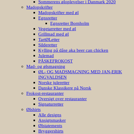
Sommerens øloplevelser i Danmark 2020
Madopskrifter
Madopskrifter med øl
Egnsretter
Egnsretter Bornholm
Vegetarretter med øl
Grillmad med øl
TartØLetter
Silderetter
Kylling på dåse aka beer can chicken
Julemad
PÅSKEFROKOST
Mad- og ølsmagning
ØL- OG MADSMAGNING MED JAN-ERIK
INGVALDSEN
Norske juleretter
Danske Klassikere på Norsk
Frokost-restauranter
Oversigt over restauranter
Signaturretter
Ølshirts
Alle designs
Ansigtsmasker
Ølstatements
Bryggershirts