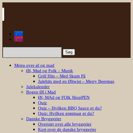
Følg
Følg
Søg
efter:
Menu over øl og mad
Øl, Mad og Folk – Musik
Grill Hits – Med Skum På
Julehits med en Øltwist – Merry Beermas
Julekalender
Bogen Øl i Mad
Øl, MAd og FOlk ShopPEN
Quiz
Quiz – Hvilken BBQ Sauce er du?
Quiz: Hvilken grøntsag er du?
Danske Bryggerier
Oversigt over alle bryggerier
Kort over de danske bryggerier