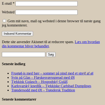
E-mail
*
Websted
Gem mit navn, mail og websted i denne browser til næste gang
jeg kommenterer.
Dette site anvender Akismet til at reducere spam.
Læs om hvordan
din kommentar bliver behandlet
.
Søg
efter:
Seneste indlæg
Frugtøl-is med bær – sommer på pind med et strejf af øl
Svin på Glas – Flæskesværsspread med Øl
Tjekkisk Gulasch – Hospodský Guláš
Karlovarský knedlík – Tjekkiske Carlsbad Dumplings
Trøndersodd med Øl – Trøndersk Tradition
Seneste kommentarer