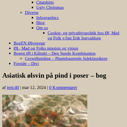
Citatshirts
Ugly Christmas
Diverse
Infographics
Blog
Om os
Cookie- og privatlivspolitik hos Øl, Mad
og Folk v/Jan Erik Ingvaldsen
BogEN Ølvegetar
ØL, Mad og Folks mission og vision
Bogen Øl i Kålrabi – Den Sunde Kombination
Crowdfunding – Plantebaserede Juleklassikere
Forside – Divi
Asiatisk ølsvin på pind i poser – bog
af
jeric40
|
mar 12, 2024
|
0 Kommentarer