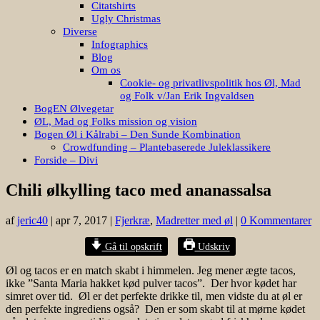
Citatshirts
Ugly Christmas
Diverse
Infographics
Blog
Om os
Cookie- og privatlivspolitik hos Øl, Mad
og Folk v/Jan Erik Ingvaldsen
BogEN Ølvegetar
ØL, Mad og Folks mission og vision
Bogen Øl i Kålrabi – Den Sunde Kombination
Crowdfunding – Plantebaserede Juleklassikere
Forside – Divi
Chili ølkylling taco med ananassalsa
af
jeric40
|
apr 7, 2017
|
Fjerkræ
,
Madretter med øl
|
0 Kommentarer
Gå til opskrift
Udskriv
Øl og tacos er en match skabt i himmelen. Jeg mener ægte tacos,
ikke ”Santa Maria hakket kød pulver tacos”. Der hvor kødet har
simret over tid. Øl er det perfekte drikke til, men vidste du at øl er
den perfekte ingrediens også? Den er som skabt til at mørne kødet