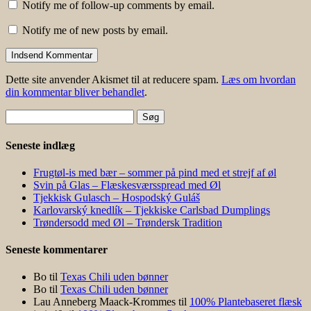
Notify me of follow-up comments by email.
Notify me of new posts by email.
Dette site anvender Akismet til at reducere spam.
Læs om hvordan
din kommentar bliver behandlet
.
Søg
efter:
Seneste indlæg
Frugtøl-is med bær – sommer på pind med et strejf af øl
Svin på Glas – Flæskesværsspread med Øl
Tjekkisk Gulasch – Hospodský Guláš
Karlovarský knedlík – Tjekkiske Carlsbad Dumplings
Trøndersodd med Øl – Trøndersk Tradition
Seneste kommentarer
Bo
til
Texas Chili uden bønner
Bo
til
Texas Chili uden bønner
Lau Anneberg Maack-Krommes
til
100% Plantebaseret flæsk