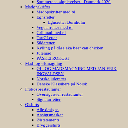
Sommerens øloplevelser i Danmark 2020
Madopskrifter
Madopskrifter med øl
Egnsretter
Egnsretter Bornholm
Vegetarretter med øl
Grillmad med øl
TartØLetter
Silderetter
Kylling på dåse aka beer can chicken
Julemad
PÅSKEFROKOST
Mad- og ølsmagning
ØL- OG MADSMAGNING MED JAN-ERIK
INGVALDSEN
Norske juleretter
Danske Klassikere på Norsk
Frokost-restauranter
Oversigt over restauranter
Signaturretter
Ølshirts
Alle designs
Ansigtsmasker
Ølstatements
Bryggershirts