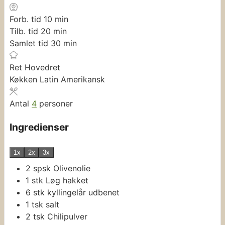
minutter
Forb. tid
10
min
minutter
Tilb. tid
20
min
minutter
Samlet tid
30
min
Ret
Hovedret
Køkken
Latin Amerikansk
Antal
4
personer
Ingredienser
1x
2x
3x
2
spsk
Olivenolie
1
stk
Løg
hakket
6
stk
kyllingelår
udbenet
1
tsk
salt
2
tsk
Chilipulver