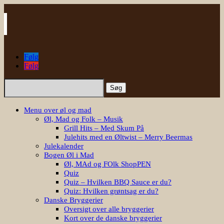
Følg
Følg
Søg
efter:
Menu over øl og mad
Øl, Mad og Folk – Musik
Grill Hits – Med Skum På
Julehits med en Øltwist – Merry Beermas
Julekalender
Bogen Øl i Mad
Øl, MAd og FOlk ShopPEN
Quiz
Quiz – Hvilken BBQ Sauce er du?
Quiz: Hvilken grøntsag er du?
Danske Bryggerier
Oversigt over alle bryggerier
Kort over de danske bryggerier