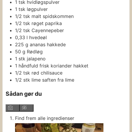
1
tsk
hvidløgspulver
1
tsk
løgpulver
1/2
tsk
malt spidskommen
1/2
tsk
røget paprika
1/2
tsk
Cayennepeber
0,33
l
hvedeøl
225
g
ananas
hakkede
50
g
Rødløg
1
stk
jalapeno
1
håndfuld
frisk koriander
hakket
1/2
tsk
rød chilisauce
1/2
stk
lime
saften fra lime
Sådan gør du
Find frem alle ingredienser