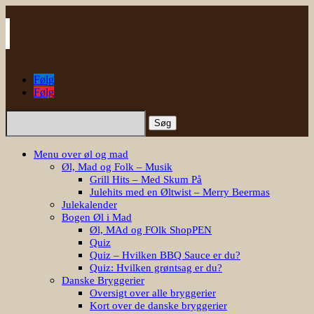
Følg
Følg
Søg
efter:
Menu over øl og mad
Øl, Mad og Folk – Musik
Grill Hits – Med Skum På
Julehits med en Øltwist – Merry Beermas
Julekalender
Bogen Øl i Mad
Øl, MAd og FOlk ShopPEN
Quiz
Quiz – Hvilken BBQ Sauce er du?
Quiz: Hvilken grøntsag er du?
Danske Bryggerier
Oversigt over alle bryggerier
Kort over de danske bryggerier