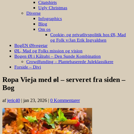
Citatshirts
Ugly Christmas
Diverse
Infographics
Blog
Om os
Cookie- og privatlivspolitik hos Øl, Mad
og Folk v/Jan Erik Ingvaldsen
BogEN Ølvegetar
ØL, Mad og Folks mission og vision
Bogen Øl i Kålrabi – Den Sunde Kombination
Crowdfunding – Plantebaserede Juleklassikere
Forside – Divi
Ropa Vieja med øl – serveret fra siden –
Bog
af
jeric40
|
jan 23, 2026
|
0 Kommentarer