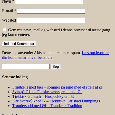
Navn
*
E-mail
*
Websted
Gem mit navn, mail og websted i denne browser til næste gang
jeg kommenterer.
Dette site anvender Akismet til at reducere spam.
Læs om hvordan
din kommentar bliver behandlet
.
Søg
efter:
Seneste indlæg
Frugtøl-is med bær – sommer på pind med et strejf af øl
Svin på Glas – Flæskesværsspread med Øl
Tjekkisk Gulasch – Hospodský Guláš
Karlovarský knedlík – Tjekkiske Carlsbad Dumplings
Trøndersodd med Øl – Trøndersk Tradition