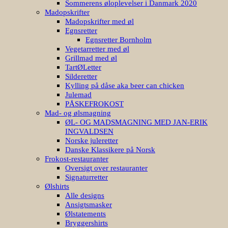
Sommerens øloplevelser i Danmark 2020
Madopskrifter
Madopskrifter med øl
Egnsretter
Egnsretter Bornholm
Vegetarretter med øl
Grillmad med øl
TartØLetter
Silderetter
Kylling på dåse aka beer can chicken
Julemad
PÅSKEFROKOST
Mad- og ølsmagning
ØL- OG MADSMAGNING MED JAN-ERIK
INGVALDSEN
Norske juleretter
Danske Klassikere på Norsk
Frokost-restauranter
Oversigt over restauranter
Signaturretter
Ølshirts
Alle designs
Ansigtsmasker
Ølstatements
Bryggershirts