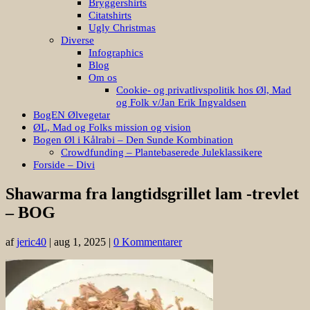
Bryggershirts
Citatshirts
Ugly Christmas
Diverse
Infographics
Blog
Om os
Cookie- og privatlivspolitik hos Øl, Mad
og Folk v/Jan Erik Ingvaldsen
BogEN Ølvegetar
ØL, Mad og Folks mission og vision
Bogen Øl i Kålrabi – Den Sunde Kombination
Crowdfunding – Plantebaserede Juleklassikere
Forside – Divi
Shawarma fra langtidsgrillet lam -trevlet
– BOG
af
jeric40
|
aug 1, 2025
|
0 Kommentarer