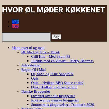
HVOR ØL MØDER KØKKENET
Følg
Følg
Søg
efter:
Menu over øl og mad
Øl, Mad og Folk – Musik
Grill Hits – Med Skum På
Julehits med en Øltwist – Merry Beermas
Julekalender
Bogen Øl i Mad
Øl, MAd og FOlk ShopPEN
Quiz
Quiz – Hvilken BBQ Sauce er du?
Quiz: Hvilken grøntsag er du?
Danske Bryggerier
Oversigt over alle bryggerier
Kort over de danske bryggerier
Sommerens øloplevelser i Danmark 2020
Madopskrifter