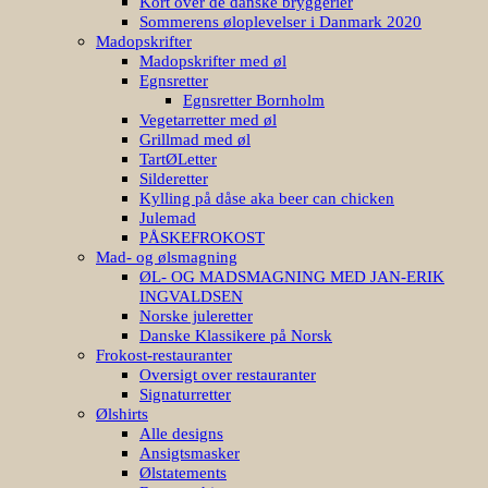
Kort over de danske bryggerier
Sommerens øloplevelser i Danmark 2020
Madopskrifter
Madopskrifter med øl
Egnsretter
Egnsretter Bornholm
Vegetarretter med øl
Grillmad med øl
TartØLetter
Silderetter
Kylling på dåse aka beer can chicken
Julemad
PÅSKEFROKOST
Mad- og ølsmagning
ØL- OG MADSMAGNING MED JAN-ERIK
INGVALDSEN
Norske juleretter
Danske Klassikere på Norsk
Frokost-restauranter
Oversigt over restauranter
Signaturretter
Ølshirts
Alle designs
Ansigtsmasker
Ølstatements