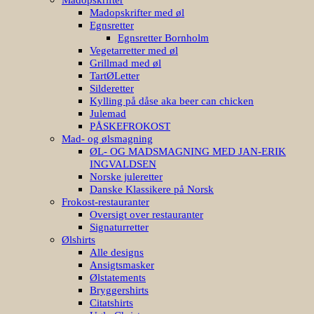
Madopskrifter med øl
Egnsretter
Egnsretter Bornholm
Vegetarretter med øl
Grillmad med øl
TartØLetter
Silderetter
Kylling på dåse aka beer can chicken
Julemad
PÅSKEFROKOST
Mad- og ølsmagning
ØL- OG MADSMAGNING MED JAN-ERIK
INGVALDSEN
Norske juleretter
Danske Klassikere på Norsk
Frokost-restauranter
Oversigt over restauranter
Signaturretter
Ølshirts
Alle designs
Ansigtsmasker
Ølstatements
Bryggershirts
Citatshirts