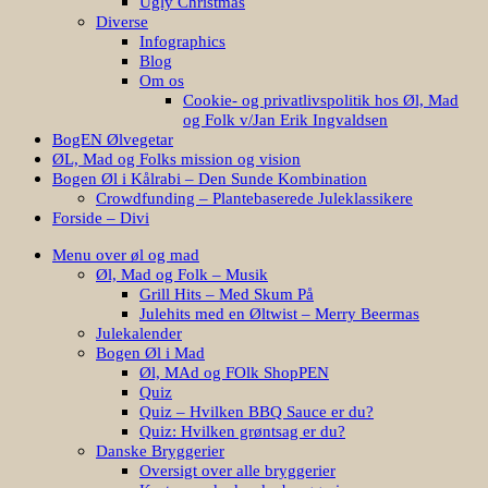
Ugly Christmas
Diverse
Infographics
Blog
Om os
Cookie- og privatlivspolitik hos Øl, Mad
og Folk v/Jan Erik Ingvaldsen
BogEN Ølvegetar
ØL, Mad og Folks mission og vision
Bogen Øl i Kålrabi – Den Sunde Kombination
Crowdfunding – Plantebaserede Juleklassikere
Forside – Divi
Menu over øl og mad
Øl, Mad og Folk – Musik
Grill Hits – Med Skum På
Julehits med en Øltwist – Merry Beermas
Julekalender
Bogen Øl i Mad
Øl, MAd og FOlk ShopPEN
Quiz
Quiz – Hvilken BBQ Sauce er du?
Quiz: Hvilken grøntsag er du?
Danske Bryggerier
Oversigt over alle bryggerier