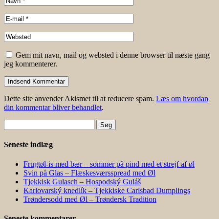
Gem mit navn, mail og websted i denne browser til næste gang
jeg kommenterer.
Dette site anvender Akismet til at reducere spam.
Læs om hvordan
din kommentar bliver behandlet
.
Søg
efter:
Seneste indlæg
Frugtøl-is med bær – sommer på pind med et strejf af øl
Svin på Glas – Flæskesværsspread med Øl
Tjekkisk Gulasch – Hospodský Guláš
Karlovarský knedlík – Tjekkiske Carlsbad Dumplings
Trøndersodd med Øl – Trøndersk Tradition
Seneste kommentarer