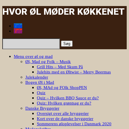
HVOR ØL MØDER KØKKENET
Følg
Følg
Søg
efter:
Menu over øl og mad
Øl, Mad og Folk – Musik
Grill Hits – Med Skum På
Julehits med en Øltwist – Merry Beermas
Julekalender
Bogen Øl i Mad
Øl, MAd og FOlk ShopPEN
Quiz
Quiz – Hvilken BBQ Sauce er du?
Quiz: Hvilken grøntsag er du?
Danske Bryggerier
Oversigt over alle bryggerier
Kort over de danske bryggerier
Sommerens øloplevelser i Danmark 2020
Madopskrifter