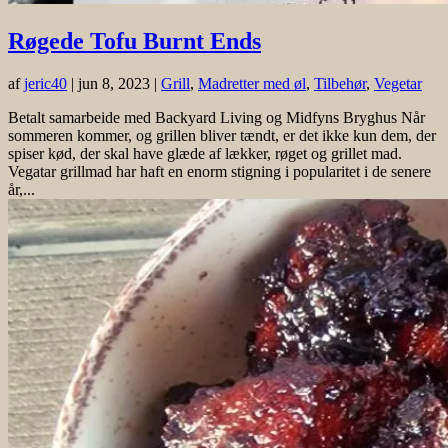
Røgede Tofu Burnt Ends
af
jeric40
|
jun 8, 2023
|
Grill
,
Madretter med øl
,
Tilbehør
,
Vegetar
Betalt samarbeide med Backyard Living og Midfyns Bryghus Når
sommeren kommer, og grillen bliver tændt, er det ikke kun dem, der
spiser kød, der skal have glæde af lækker, røget og grillet mad.
Vegatar grillmad har haft en enorm stigning i popularitet i de senere
år,...