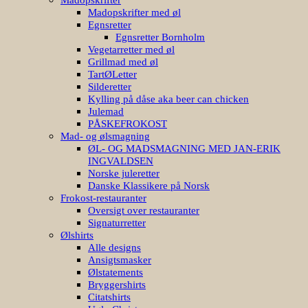
Madopskrifter med øl
Egnsretter
Egnsretter Bornholm
Vegetarretter med øl
Grillmad med øl
TartØLetter
Silderetter
Kylling på dåse aka beer can chicken
Julemad
PÅSKEFROKOST
Mad- og ølsmagning
ØL- OG MADSMAGNING MED JAN-ERIK
INGVALDSEN
Norske juleretter
Danske Klassikere på Norsk
Frokost-restauranter
Oversigt over restauranter
Signaturretter
Ølshirts
Alle designs
Ansigtsmasker
Ølstatements
Bryggershirts
Citatshirts