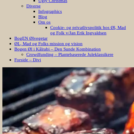
Ugly Christmas
Diverse
Infographics
Blog
Om os
Cookie- og privatlivspolitik hos Øl, Mad
og Folk v/Jan Erik Ingvaldsen
BogEN Ølvegetar
ØL, Mad og Folks mission og vision
Bogen Øl i Kålrabi – Den Sunde Kombination
Crowdfunding – Plantebaserede Juleklassikere
Forside – Divi