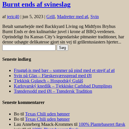
Burnt ends af svineslag
af
jeric40
|
jun 5, 2023
|
Grill
,
Madretter med øl
,
Svin
Betalt samarbejde med Backkyard Living og Midtfyns Bryhus
Burnt Ends er den kulinariske juvel i krone af BBQ-verdenen.
Oprindeligt fra Kansas City’s legendariske pitmaster traditioner, har
denne udsøgte delikatesse gjort sin vej til grillentusiasters hjerter...
Søg
efter:
Seneste indlæg
Frugtøl-is med bær – sommer på pind med et strejf af øl
Svin på Glas – Flæskesværsspread med Øl
Tjekkisk Gulasch – Hospodský Guláš
Karlovarský knedlík – Tjekkiske Carlsbad Dumplings
Trøndersodd med Øl – Trøndersk Tradition
Seneste kommentarer
Bo
til
Texas Chili uden bønner
Bo
til
Texas Chili uden bønner
Lau Anneberg Maack-Krommes
til
100% Plantebaseret flæsk