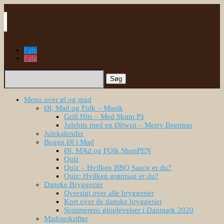
Følg
Følg
Søg
efter:
Menu over øl og mad
Øl, Mad og Folk – Musik
Grill Hits – Med Skum På
Julehits med en Øltwist – Merry Beermas
Julekalender
Bogen Øl i Mad
Øl, MAd og FOlk ShopPEN
Quiz
Quiz – Hvilken BBQ Sauce er du?
Quiz: Hvilken grøntsag er du?
Danske Bryggerier
Oversigt over alle bryggerier
Kort over de danske bryggerier
Sommerens øloplevelser i Danmark 2020
Madopskrifter