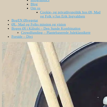
Blog
Om os
Cookie- og privatlivspolitik hos Øl, Mad
og Folk v/Jan Erik Ingvaldsen
BogEN Ølvegetar
ØL, Mad og Folks mission og vision
Bogen Øl i Kålrabi – Den Sunde Kombination
Crowdfunding – Plantebaserede Juleklassikere
Forside – Divi