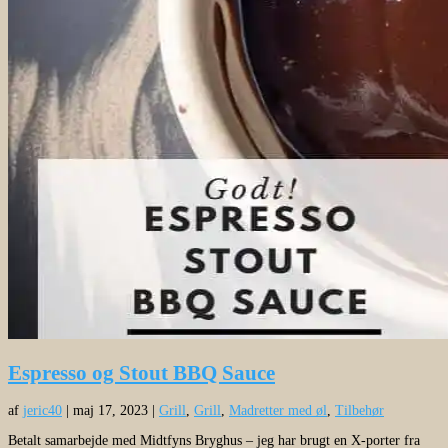
Espresso og Stout BBQ Sauce
af
jeric40
|
maj 17, 2023
|
Grill
,
Grill
,
Madretter med øl
,
Tilbehør
Betalt samarbejde med Midtfyns Bryghus – jeg har brugt en X-porter fra