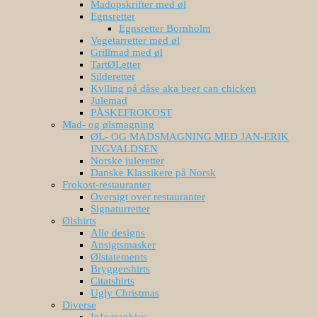
Madopskrifter med øl
Egnsretter
Egnsretter Bornholm
Vegetarretter med øl
Grillmad med øl
TartØLetter
Silderetter
Kylling på dåse aka beer can chicken
Julemad
PÅSKEFROKOST
Mad- og ølsmagning
ØL- OG MADSMAGNING MED JAN-ERIK
INGVALDSEN
Norske juleretter
Danske Klassikere på Norsk
Frokost-restauranter
Oversigt over restauranter
Signaturretter
Ølshirts
Alle designs
Ansigtsmasker
Ølstatements
Bryggershirts
Citatshirts
Ugly Christmas
Diverse
Infographics