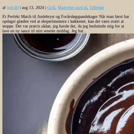
af
jeric40
|
aug 13, 2024
|
Grill
,
Madretter med øl
,
Tilbehør
Et Perfekt Match til Andebryst og Forårsløgspandekager Når man først har
opdaget glæden ved at eksperimentere i køkkenet, kan det være svært at
stoppe. Det var præcis sådan, jeg havde det, da jeg besluttede mig for at
lave en ny sauce til min seneste middag. Jeg har...