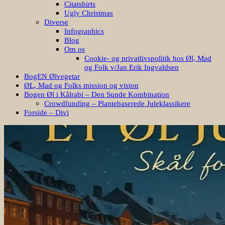
Citatshirts
Ugly Christmas
Diverse
Infographics
Blog
Om os
Cookie- og privatlivspolitik hos Øl, Mad
og Folk v/Jan Erik Ingvaldsen
BogEN Ølvegetar
ØL, Mad og Folks mission og vision
Bogen Øl i Kålrabi – Den Sunde Kombination
Crowdfunding – Plantebaserede Juleklassikere
Forside – Divi