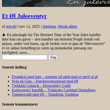
Et Øl Juleeventyr
af
jeric40
|
nov 12, 2025
|
Julehiuts
,
Musik ølhits
🎄 En julesingle fra The Beeriest Time of the Year Julen handler
ikke kun om gaver – den handler om historier.Nogle fortalt ved
pejsen, andre ved baren, og de bedste over et glas øl.“Øleventyret”
er en sådan fortælling:en varm og melankolsk julesang om
kærlighed, savn...
Søg
efter:
Seneste indlæg
Frugtøl-is med bær – sommer på pind med et strejf af øl
Svin på Glas – Flæskesværsspread med Øl
Tjekkisk Gulasch – Hospodský Guláš
Karlovarský knedlík – Tjekkiske Carlsbad Dumplings
Trøndersodd med Øl – Trøndersk Tradition
Seneste kommentarer