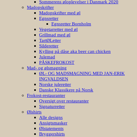
Sommerens øloplevelser i Danmark 2020
Madopskrifter
Madopskrifter med øl
Egnsretter
Egnsretter Bornholm
Vegetarretter med øl
Grillmad med øl
TartØLetter
Silderetter
Kylling på dåse aka beer can chicken
Julemad
PÅSKEFROKOST
Mad- og ølsmagning
ØL- OG MADSMAGNING MED JAN-ERIK
INGVALDSEN
Norske juleretter
Danske Klassikere på Norsk
Frokost-restauranter
Oversigt over restauranter
Signaturretter
Ølshirts
Alle designs
Ansigtsmasker
Ølstatements
Bryggershirts