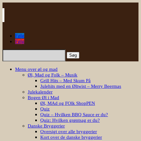
Følg
Følg
Søg
efter:
Menu over øl og mad
Øl, Mad og Folk – Musik
Grill Hits – Med Skum På
Julehits med en Øltwist – Merry Beermas
Julekalender
Bogen Øl i Mad
Øl, MAd og FOlk ShopPEN
Quiz
Quiz – Hvilken BBQ Sauce er du?
Quiz: Hvilken grøntsag er du?
Danske Bryggerier
Oversigt over alle bryggerier
Kort over de danske bryggerier