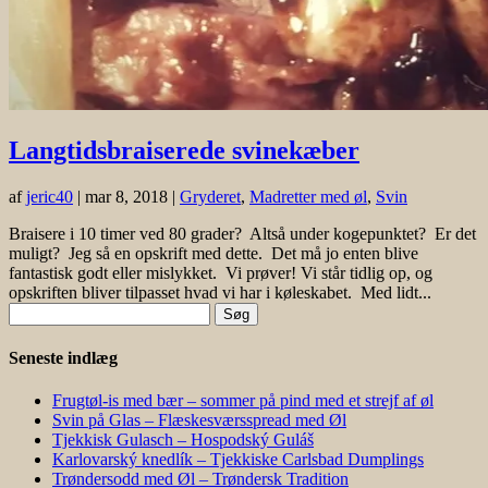
Langtidsbraiserede svinekæber
af
jeric40
|
mar 8, 2018
|
Gryderet
,
Madretter med øl
,
Svin
Braisere i 10 timer ved 80 grader? Altså under kogepunktet? Er det
muligt? Jeg så en opskrift med dette. Det må jo enten blive
fantastisk godt eller mislykket. Vi prøver! Vi står tidlig op, og
opskriften bliver tilpasset hvad vi har i køleskabet. Med lidt...
Søg
efter:
Seneste indlæg
Frugtøl-is med bær – sommer på pind med et strejf af øl
Svin på Glas – Flæskesværsspread med Øl
Tjekkisk Gulasch – Hospodský Guláš
Karlovarský knedlík – Tjekkiske Carlsbad Dumplings
Trøndersodd med Øl – Trøndersk Tradition
Seneste kommentarer