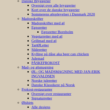
Kort over de danske bryggerier
Sommerens øloplevelser i Danmark 2020
Madopskrifter
Madopskrifter med øl
Egnsretter
Egnsretter Bornholm
Vegetarretter med øl
Grillmad med øl
TartØLetter
Silderetter
Kylling på dåse aka beer can chicken
Julemad
PÅSKEFROKOST
Mad- og ølsmagning
ØL- OG MADSMAGNING MED JAN-ERIK
INGVALDSEN
Norske juleretter
Danske Klassikere på Norsk
Frokost-restauranter
Oversigt over restauranter
Signaturretter
Ølshirts
Alle designs
Ansigtsmasker
Ølstatements