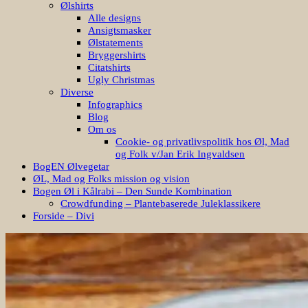
Ansigtsmasker
Ølstatements
Bryggershirts
Citatshirts
Ugly Christmas
Diverse
Infographics
Blog
Om os
Cookie- og privatlivspolitik hos Øl, Mad
og Folk v/Jan Erik Ingvaldsen
BogEN Ølvegetar
ØL, Mad og Folks mission og vision
Bogen Øl i Kålrabi – Den Sunde Kombination
Crowdfunding – Plantebaserede Juleklassikere
Forside – Divi