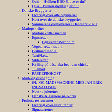
Danske Bryggerier
Oversigt over alle bryggerier
Kort over de danske bryggerier
Sommerens øloplevelser i Danmark 2020
Madopskrifter
Madopskrifter med øl
Egnsretter
Egnsretter Bornholm
Vegetarretter med øl
Grillmad med øl
TartØLetter
Silderetter
Kylling på dåse aka beer can chicken
Julemad
PÅSKEFROKOST
Mad- og ølsmagning
ØL- OG MADSMAGNING MED JAN-ERIK
INGVALDSEN
Norske juleretter
Danske Klassikere på Norsk
Frokost-restauranter
Oversigt over restauranter
Signaturretter
Ølshirts
Alle designs