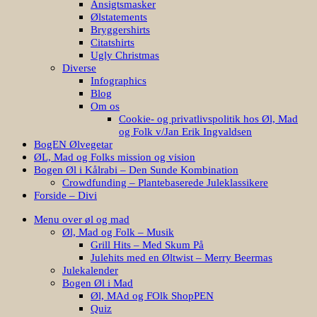
Bryggershirts
Citatshirts
Ugly Christmas
Diverse
Infographics
Blog
Om os
Cookie- og privatlivspolitik hos Øl, Mad
og Folk v/Jan Erik Ingvaldsen
BogEN Ølvegetar
ØL, Mad og Folks mission og vision
Bogen Øl i Kålrabi – Den Sunde Kombination
Crowdfunding – Plantebaserede Juleklassikere
Forside – Divi
Menu over øl og mad
Øl, Mad og Folk – Musik
Grill Hits – Med Skum På
Julehits med en Øltwist – Merry Beermas
Julekalender
Bogen Øl i Mad
Øl, MAd og FOlk ShopPEN
Quiz
Quiz – Hvilken BBQ Sauce er du?
Quiz: Hvilken grøntsag er du?