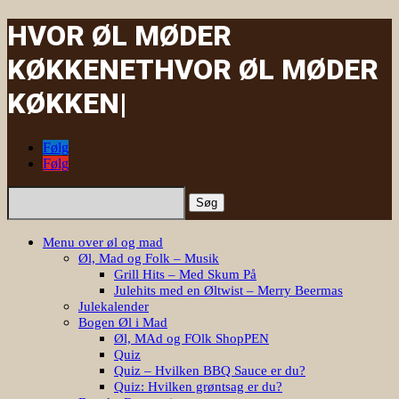
HVOR ØL MØDER
KØKKENET
HVOR ØL
|
Følg
Følg
Søg
efter:
Menu over øl og mad
Øl, Mad og Folk – Musik
Grill Hits – Med Skum På
Julehits med en Øltwist – Merry Beermas
Julekalender
Bogen Øl i Mad
Øl, MAd og FOlk ShopPEN
Quiz
Quiz – Hvilken BBQ Sauce er du?
Quiz: Hvilken grøntsag er du?
Danske Bryggerier
Oversigt over alle bryggerier