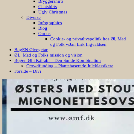
Bryggershirts
Citatshirts
Ugly Christmas
Diverse
Infographics
Blog
Om os
Cookie- og privatlivspolitik hos Øl, Mad
og Folk v/Jan Erik Ingvaldsen
BogEN Ølvegetar
ØL, Mad og Folks mission og vision
Bogen Øl i Kålrabi – Den Sunde Kombination
Crowdfunding – Plantebaserede Juleklassikere
Forside – Divi