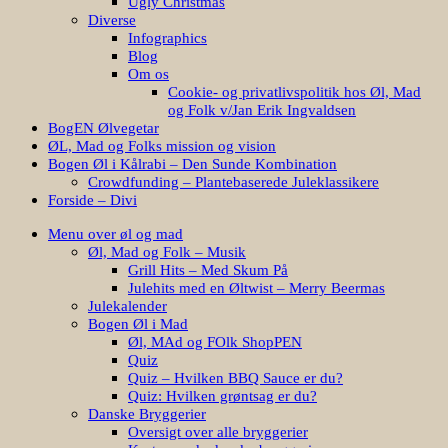
Ugly Christmas
Diverse
Infographics
Blog
Om os
Cookie- og privatlivspolitik hos Øl, Mad
og Folk v/Jan Erik Ingvaldsen
BogEN Ølvegetar
ØL, Mad og Folks mission og vision
Bogen Øl i Kålrabi – Den Sunde Kombination
Crowdfunding – Plantebaserede Juleklassikere
Forside – Divi
Menu over øl og mad
Øl, Mad og Folk – Musik
Grill Hits – Med Skum På
Julehits med en Øltwist – Merry Beermas
Julekalender
Bogen Øl i Mad
Øl, MAd og FOlk ShopPEN
Quiz
Quiz – Hvilken BBQ Sauce er du?
Quiz: Hvilken grøntsag er du?
Danske Bryggerier
Oversigt over alle bryggerier