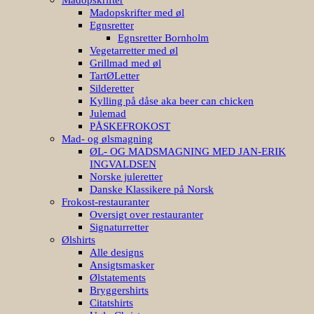
Madopskrifter med øl
Egnsretter
Egnsretter Bornholm
Vegetarretter med øl
Grillmad med øl
TartØLetter
Silderetter
Kylling på dåse aka beer can chicken
Julemad
PÅSKEFROKOST
Mad- og ølsmagning
ØL- OG MADSMAGNING MED JAN-ERIK
INGVALDSEN
Norske juleretter
Danske Klassikere på Norsk
Frokost-restauranter
Oversigt over restauranter
Signaturretter
Ølshirts
Alle designs
Ansigtsmasker
Ølstatements
Bryggershirts
Citatshirts