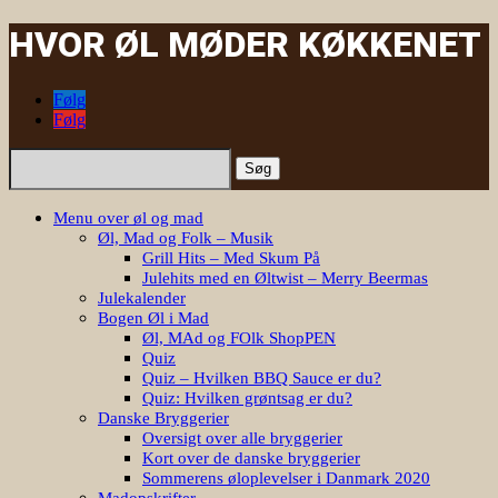
HVOR ØL MØDER KØKKENET
Følg
Følg
Søg
efter:
Menu over øl og mad
Øl, Mad og Folk – Musik
Grill Hits – Med Skum På
Julehits med en Øltwist – Merry Beermas
Julekalender
Bogen Øl i Mad
Øl, MAd og FOlk ShopPEN
Quiz
Quiz – Hvilken BBQ Sauce er du?
Quiz: Hvilken grøntsag er du?
Danske Bryggerier
Oversigt over alle bryggerier
Kort over de danske bryggerier
Sommerens øloplevelser i Danmark 2020
Madopskrifter