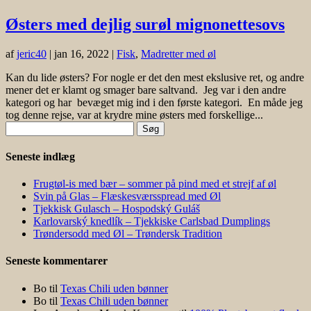
Østers med dejlig surøl mignonettesovs
af
jeric40
|
jan 16, 2022
|
Fisk
,
Madretter med øl
Kan du lide østers? For nogle er det den mest ekslusive ret, og andre
mener det er klamt og smager bare saltvand. Jeg var i den andre
kategori og har bevæget mig ind i den første kategori. En måde jeg
tog denne rejse, var at krydre mine østers med forskellige...
Søg
efter:
Seneste indlæg
Frugtøl-is med bær – sommer på pind med et strejf af øl
Svin på Glas – Flæskesværsspread med Øl
Tjekkisk Gulasch – Hospodský Guláš
Karlovarský knedlík – Tjekkiske Carlsbad Dumplings
Trøndersodd med Øl – Trøndersk Tradition
Seneste kommentarer
Bo
til
Texas Chili uden bønner
Bo
til
Texas Chili uden bønner