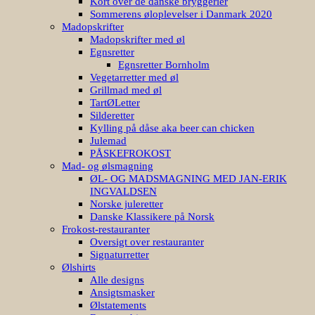
Kort over de danske bryggerier
Sommerens øloplevelser i Danmark 2020
Madopskrifter
Madopskrifter med øl
Egnsretter
Egnsretter Bornholm
Vegetarretter med øl
Grillmad med øl
TartØLetter
Silderetter
Kylling på dåse aka beer can chicken
Julemad
PÅSKEFROKOST
Mad- og ølsmagning
ØL- OG MADSMAGNING MED JAN-ERIK
INGVALDSEN
Norske juleretter
Danske Klassikere på Norsk
Frokost-restauranter
Oversigt over restauranter
Signaturretter
Ølshirts
Alle designs
Ansigtsmasker
Ølstatements