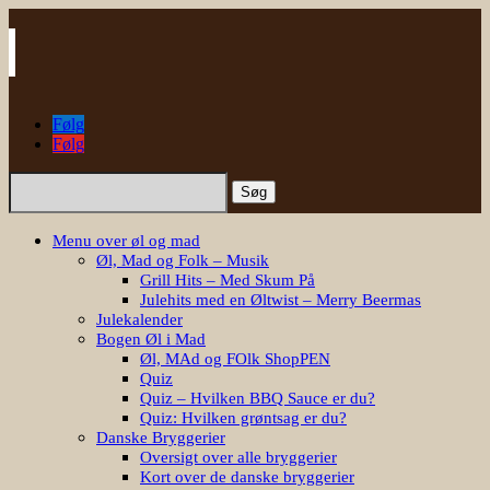
Følg
Følg
Søg
efter:
Menu over øl og mad
Øl, Mad og Folk – Musik
Grill Hits – Med Skum På
Julehits med en Øltwist – Merry Beermas
Julekalender
Bogen Øl i Mad
Øl, MAd og FOlk ShopPEN
Quiz
Quiz – Hvilken BBQ Sauce er du?
Quiz: Hvilken grøntsag er du?
Danske Bryggerier
Oversigt over alle bryggerier
Kort over de danske bryggerier