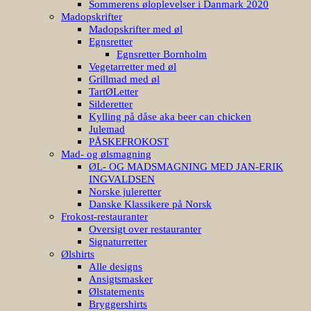
Sommerens øloplevelser i Danmark 2020
Madopskrifter
Madopskrifter med øl
Egnsretter
Egnsretter Bornholm
Vegetarretter med øl
Grillmad med øl
TartØLetter
Silderetter
Kylling på dåse aka beer can chicken
Julemad
PÅSKEFROKOST
Mad- og ølsmagning
ØL- OG MADSMAGNING MED JAN-ERIK
INGVALDSEN
Norske juleretter
Danske Klassikere på Norsk
Frokost-restauranter
Oversigt over restauranter
Signaturretter
Ølshirts
Alle designs
Ansigtsmasker
Ølstatements
Bryggershirts