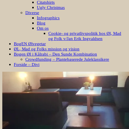
Citatshirts
Ugly Christmas
Diverse
Infographics
Blog
Om os
Cookie- og privatlivspolitik hos Øl, Mad
og Folk v/Jan Erik Ingvaldsen
BogEN Ølvegetar
ØL, Mad og Folks mission og vision
Bogen Øl i Kålrabi – Den Sunde Kombination
Crowdfunding – Plantebaserede Juleklassikere
Forside – Divi