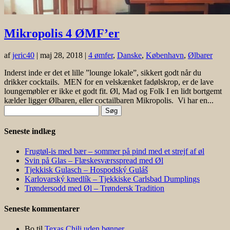
Mikropolis 4 ØMF’er
af
jeric40
|
maj 28, 2018
|
4 ømfer
,
Danske
,
København
,
Ølbarer
Inderst inde er det et lille ”lounge lokale”, sikkert godt når du
drikker cocktails. MEN for en velskænket fadølskrop, er de lave
loungemøbler er ikke et godt fit. Øl, Mad og Folk I en lidt bortgemt
kælder ligger Ølbaren, eller coctailbaren Mikropolis. Vi har en...
Søg
efter:
Seneste indlæg
Frugtøl-is med bær – sommer på pind med et strejf af øl
Svin på Glas – Flæskesværsspread med Øl
Tjekkisk Gulasch – Hospodský Guláš
Karlovarský knedlík – Tjekkiske Carlsbad Dumplings
Trøndersodd med Øl – Trøndersk Tradition
Seneste kommentarer
Bo
til
Texas Chili uden bønner