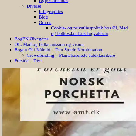
Ugly Christmas
Diverse
Infographics
Blog
Om os
Cookie- og privatlivspolitik hos Øl, Mad
og Folk v/Jan Erik Ingvaldsen
BogEN Ølvegetar
ØL, Mad og Folks mission og vision
Bogen Øl i Kålrabi – Den Sunde Kombination
Crowdfunding – Plantebaserede Juleklassikere
Forside – Divi