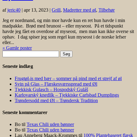
af
jeric40
|
apr 13, 2023
|
Grill
,
Madretter med øl
,
Tilbehør
Jeg er nordmand, og min mor havde kun en ret hun havde i min
madpakke. Brød med brunost – eller myseost. På et tidspunkt
havde jeg fået en overdose af myseost, men man kan ikke overse sit
ophav. I dag spiser jeg som regel kun myseost i de norske lefser
eller...
« Gamle poster
Søg
efter:
Seneste indlæg
Frugtøl-is med bær – sommer på pind med et strejf af øl
Svin på Glas – Flæskesværsspread med Øl
Tjekkisk Gulasch – Hospodský Guláš
Karlovarský knedlík – Tjekkiske Carlsbad Dumplings
Trøndersodd med Øl – Trøndersk Tradition
Seneste kommentarer
Bo
til
Texas Chili uden bønner
Bo
til
Texas Chili uden bønner
Lau Anneberg Maack-Krommes
til
100% Plantebaseret flæsk