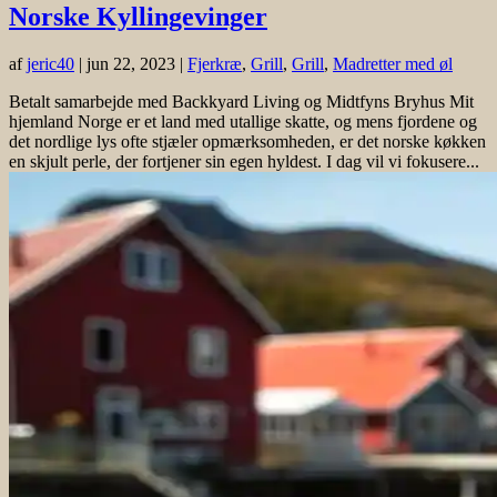
Norske Kyllingevinger
af
jeric40
|
jun 22, 2023
|
Fjerkræ
,
Grill
,
Grill
,
Madretter med øl
Betalt samarbejde med Backkyard Living og Midtfyns Bryhus Mit
hjemland Norge er et land med utallige skatte, og mens fjordene og
det nordlige lys ofte stjæler opmærksomheden, er det norske køkken
en skjult perle, der fortjener sin egen hyldest. I dag vil vi fokusere...