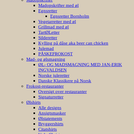
Madopskrifter med øl
Egnsretter
Egnsretter Bornholm
Vegetarretter med øl
Grillmad med øl
TartØLetter
Silderetter
Kylling på dåse aka beer can chicken
Julemad
PÅSKEFROKOST
Mad- og ølsmagning
ØL- OG MADSMAGNING MED JAN-ERIK
INGVALDSEN
Norske juleretter
Danske Klassikere på Norsk
Frokost-restauranter
Oversigt over restauranter
Signaturretter
Ølshirts
Alle designs
Ansigtsmasker
Ølstatements
Bryggershirts
Citatshirts