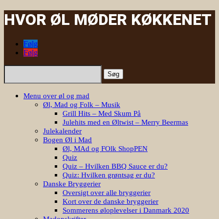
HVOR ØL MØDER KØKKENET
Følg
Følg
Søg
efter:
Menu over øl og mad
Øl, Mad og Folk – Musik
Grill Hits – Med Skum På
Julehits med en Øltwist – Merry Beermas
Julekalender
Bogen Øl i Mad
Øl, MAd og FOlk ShopPEN
Quiz
Quiz – Hvilken BBQ Sauce er du?
Quiz: Hvilken grøntsag er du?
Danske Bryggerier
Oversigt over alle bryggerier
Kort over de danske bryggerier
Sommerens øloplevelser i Danmark 2020
Madopskrifter