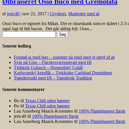
Ølbraiseret Osso Buco med Gremolata
af
jeric40
|
nov 22, 2017
|
Gryderet
,
Madretter med øl
Osso buco er egnsret fra Milan. Det er okseskank som er skåret i 2-3 cm
også lagt til lidt bacon. Det går aldrig fejl. Osso...
Søg
efter:
Seneste indlæg
Frugtøl-is med bær – sommer på pind med et strejf af øl
Svin på Glas – Flæskesværsspread med Øl
Tjekkisk Gulasch – Hospodský Guláš
Karlovarský knedlík – Tjekkiske Carlsbad Dumplings
Trøndersodd med Øl – Trøndersk Tradition
Seneste kommentarer
Bo
til
Texas Chili uden bønner
Bo
til
Texas Chili uden bønner
Lau Anneberg Maack-Krommes
til
100% Plantebaseret flæsk
jeric40
til
100% Plantebaseret flæsk
Lau Anneberg Maack-Krommes
til
100% Plantebaseret flæsk