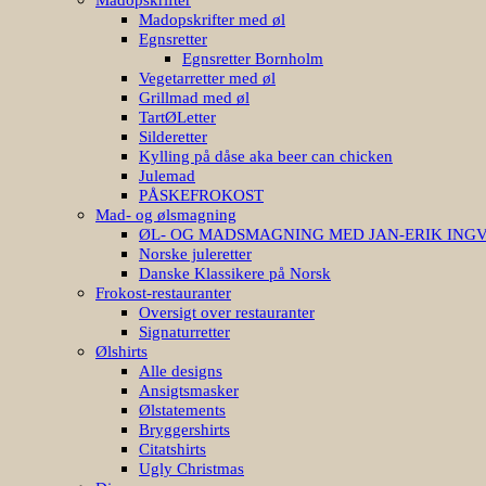
Madopskrifter med øl
Egnsretter
Egnsretter Bornholm
Vegetarretter med øl
Grillmad med øl
TartØLetter
Silderetter
Kylling på dåse aka beer can chicken
Julemad
PÅSKEFROKOST
Mad- og ølsmagning
ØL- OG MADSMAGNING MED JAN-ERIK ING
Norske juleretter
Danske Klassikere på Norsk
Frokost-restauranter
Oversigt over restauranter
Signaturretter
Ølshirts
Alle designs
Ansigtsmasker
Ølstatements
Bryggershirts
Citatshirts
Ugly Christmas