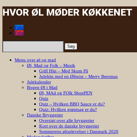
HVOR ØL MØDER KØKKENET
Følg
Følg
Søg
efter:
Menu over øl og mad
Øl, Mad og Folk – Musik
Grill Hits – Med Skum På
Julehits med en Øltwist – Merry Beermas
Julekalender
Bogen Øl i Mad
Øl, MAd og FOlk ShopPEN
Quiz
Quiz – Hvilken BBQ Sauce er du?
Quiz: Hvilken grøntsag er du?
Danske Bryggerier
Oversigt over alle bryggerier
Kort over de danske bryggerier
Sommerens øloplevelser i Danmark 2020
Madopskrifter