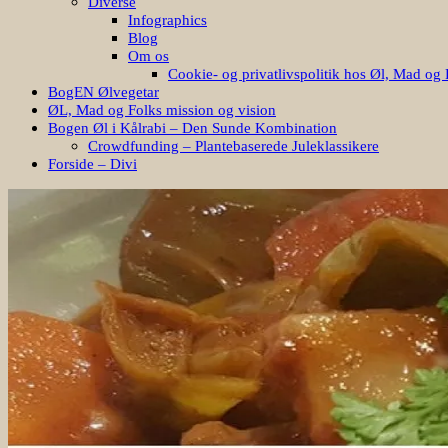
Diverse
Infographics
Blog
Om os
Cookie- og privatlivspolitik hos Øl, Mad og 
BogEN Ølvegetar
ØL, Mad og Folks mission og vision
Bogen Øl i Kålrabi – Den Sunde Kombination
Crowdfunding – Plantebaserede Juleklassikere
Forside – Divi