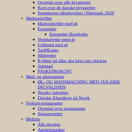
Oversigt over alle bryggerier
Kort over de danske bryggerier
Sommerens øloplevelser i Danmark 2020
Madopskrifter
Madopskrifter med øl
Egnsretter
Egnsretter Bornholm
Vegetarretter med øl
Grillmad med øl
TartØLetter
Silderetter
Kylling på dåse aka beer can chicken
Julemad
PÅSKEFROKOST
Mad- og ølsmagning
ØL- OG MADSMAGNING MED JAN-ERIK
INGVALDSEN
Norske juleretter
Danske Klassikere på Norsk
Frokost-restauranter
Oversigt over restauranter
Signaturretter
Ølshirts
Alle designs
Ansigtsmasker