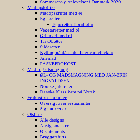
Sommerens øloplevelser i Danmark 2020
Madopskrifter
Madopskrifter med øl
Egnsretter
Egnsretter Bornholm
Vegetarretter med øl
Grillmad med øl
TartØLetter
Silderetter
Kylling på dåse aka beer can chicken
Julemad
PÅSKEFROKOST
Mad- og ølsmagning
ØL- OG MADSMAGNING MED JAN-ERIK
INGVALDSEN
Norske juleretter
Danske Klassikere på Norsk
Frokost-restauranter
Oversigt over restauranter
Signaturretter
Ølshirts
Alle designs
Ansigtsmasker
Ølstatements
Bryggershirts