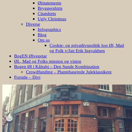
Ølstatements
Bryggershirts
Citatshirts
Ugly Christmas
Diverse
Infographics
Blog
Om os
Cookie- og privatlivspolitik hos Øl, Mad
og Folk v/Jan Erik Ingvaldsen
BogEN Ølvegetar
ØL, Mad og Folks mission og vision
Bogen Øl i Kålrabi – Den Sunde Kombination
Crowdfunding – Plantebaserede Juleklassikere
Forside – Divi