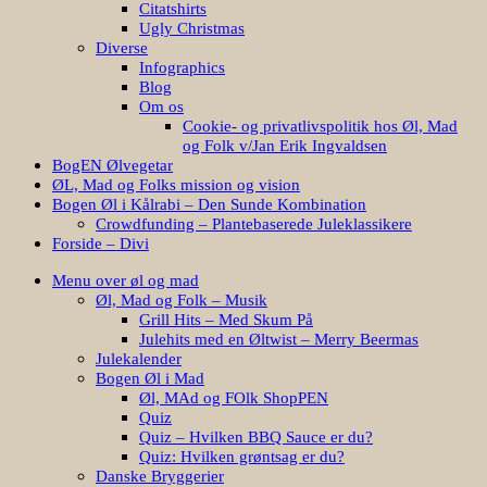
Citatshirts
Ugly Christmas
Diverse
Infographics
Blog
Om os
Cookie- og privatlivspolitik hos Øl, Mad
og Folk v/Jan Erik Ingvaldsen
BogEN Ølvegetar
ØL, Mad og Folks mission og vision
Bogen Øl i Kålrabi – Den Sunde Kombination
Crowdfunding – Plantebaserede Juleklassikere
Forside – Divi
Menu over øl og mad
Øl, Mad og Folk – Musik
Grill Hits – Med Skum På
Julehits med en Øltwist – Merry Beermas
Julekalender
Bogen Øl i Mad
Øl, MAd og FOlk ShopPEN
Quiz
Quiz – Hvilken BBQ Sauce er du?
Quiz: Hvilken grøntsag er du?
Danske Bryggerier