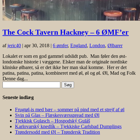
The Cock Tavern Hackney – 6 ØMF’er
af
jeric40
|
apr 30, 2018
|
6 ømfer
,
England
,
London
,
Ølbarer
Lokalet er som en god gammel udslidt pub. Man føler den øst-
londonske historie i væggene. Elsker man de originale nordiske
kliniske ølbarer, så er det ikke her man skal komme. Her er det
patina, patina, patina, kombineret med øl, øl og øl. Øl, Mad og Folk
Denne dag...
Søg
efter:
Seneste indlæg
Frugtøl-is med bær – sommer på pind med et strejf af øl
Svin på Glas – Flæskesværsspread med Øl
Tjekkisk Gulasch – Hospodský Guláš
Karlovarský knedlík – Tjekkiske Carlsbad Dumplings
Trøndersodd med Øl – Trøndersk Tradition