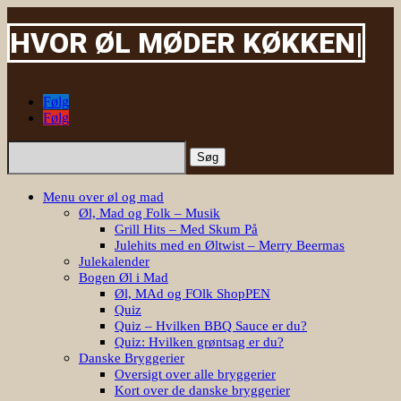
HVOR ØL MØDER
|
Følg
Følg
Søg
efter:
Menu over øl og mad
Øl, Mad og Folk – Musik
Grill Hits – Med Skum På
Julehits med en Øltwist – Merry Beermas
Julekalender
Bogen Øl i Mad
Øl, MAd og FOlk ShopPEN
Quiz
Quiz – Hvilken BBQ Sauce er du?
Quiz: Hvilken grøntsag er du?
Danske Bryggerier
Oversigt over alle bryggerier
Kort over de danske bryggerier