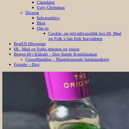
Citatshirts
Ugly Christmas
Diverse
Infographics
Blog
Om os
Cookie- og privatlivspolitik hos Øl, Mad
og Folk v/Jan Erik Ingvaldsen
BogEN Ølvegetar
ØL, Mad og Folks mission og vision
Bogen Øl i Kålrabi – Den Sunde Kombination
Crowdfunding – Plantebaserede Juleklassikere
Forside – Divi