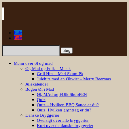
Følg
Følg
Søg
efter:
Menu over øl og mad
Øl, Mad og Folk – Musik
Grill Hits – Med Skum På
Julehits med en Øltwist – Merry Beermas
Julekalender
Bogen Øl i Mad
Øl, MAd og FOlk ShopPEN
Quiz
Quiz – Hvilken BBQ Sauce er du?
Quiz: Hvilken grøntsag er du?
Danske Bryggerier
Oversigt over alle bryggerier
Kort over de danske bryggerier