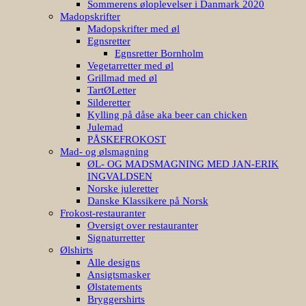
Sommerens øloplevelser i Danmark 2020
Madopskrifter
Madopskrifter med øl
Egnsretter
Egnsretter Bornholm
Vegetarretter med øl
Grillmad med øl
TartØLetter
Silderetter
Kylling på dåse aka beer can chicken
Julemad
PÅSKEFROKOST
Mad- og ølsmagning
ØL- OG MADSMAGNING MED JAN-ERIK
INGVALDSEN
Norske juleretter
Danske Klassikere på Norsk
Frokost-restauranter
Oversigt over restauranter
Signaturretter
Ølshirts
Alle designs
Ansigtsmasker
Ølstatements
Bryggershirts