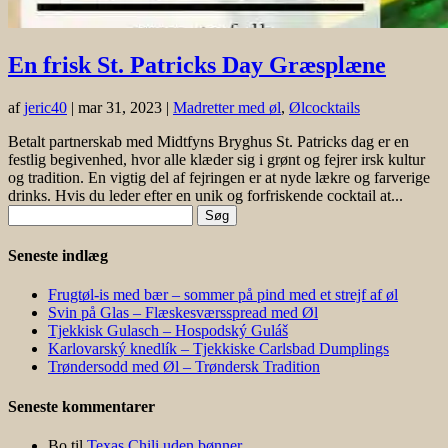
En frisk St. Patricks Day Græsplæne
af
jeric40
|
mar 31, 2023
|
Madretter med øl
,
Ølcocktails
Betalt partnerskab med Midtfyns Bryghus St. Patricks dag er en
festlig begivenhed, hvor alle klæder sig i grønt og fejrer irsk kultur
og tradition. En vigtig del af fejringen er at nyde lækre og farverige
drinks. Hvis du leder efter en unik og forfriskende cocktail at...
Søg
efter:
Seneste indlæg
Frugtøl-is med bær – sommer på pind med et strejf af øl
Svin på Glas – Flæskesværsspread med Øl
Tjekkisk Gulasch – Hospodský Guláš
Karlovarský knedlík – Tjekkiske Carlsbad Dumplings
Trøndersodd med Øl – Trøndersk Tradition
Seneste kommentarer
Bo
til
Texas Chili uden bønner