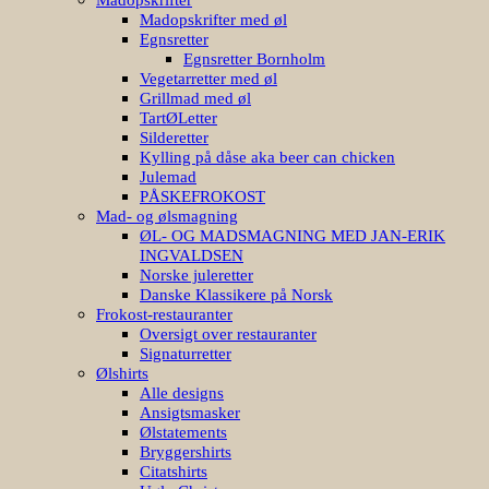
Madopskrifter med øl
Egnsretter
Egnsretter Bornholm
Vegetarretter med øl
Grillmad med øl
TartØLetter
Silderetter
Kylling på dåse aka beer can chicken
Julemad
PÅSKEFROKOST
Mad- og ølsmagning
ØL- OG MADSMAGNING MED JAN-ERIK
INGVALDSEN
Norske juleretter
Danske Klassikere på Norsk
Frokost-restauranter
Oversigt over restauranter
Signaturretter
Ølshirts
Alle designs
Ansigtsmasker
Ølstatements
Bryggershirts
Citatshirts