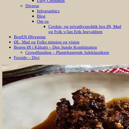
Ugly Christmas
Diverse
Infographics
Blog
Om os
Cookie- og privatlivspolitik hos Øl, Mad
og Folk v/Jan Erik Ingvaldsen
BogEN Ølvegetar
ØL, Mad og Folks mission og vision
Bogen Øl i Kålrabi – Den Sunde Kombination
Crowdfunding – Plantebaserede Juleklassikere
Forside – Divi