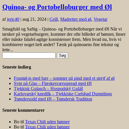
Quinoa- og Portobelloburger med Øl
af
jeric40
|
aug 21, 2024
|
Grill
,
Madretter med øl
,
Vegetar
Smagfuld og Saftig – Quinoa- og Portobelloburger med Øl Når vi
tænker på vegetarburgere, kommer der ofte billeder af bønner, linser
eller måske falafel-agtige konsistenser frem. Men hvad nu, hvis vi
kombinerer noget helt andet? Tænk på quinoaens fine tekstur og
lette...
Søg
efter:
Seneste indlæg
Frugtøl-is med bær – sommer på pind med et strejf af øl
Svin på Glas – Flæskesværsspread med Øl
Tjekkisk Gulasch – Hospodský Guláš
Karlovarský knedlík – Tjekkiske Carlsbad Dumplings
Trøndersodd med Øl – Trøndersk Tradition
Seneste kommentarer
Bo
til
Texas Chili uden bønner
Bo
til
Texas Chili uden bønner