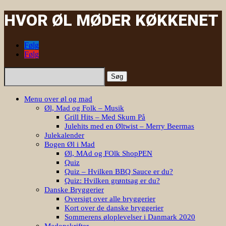
HVOR ØL MØDER KØKKENET
Følg
Følg
Søg
efter:
Menu over øl og mad
Øl, Mad og Folk – Musik
Grill Hits – Med Skum På
Julehits med en Øltwist – Merry Beermas
Julekalender
Bogen Øl i Mad
Øl, MAd og FOlk ShopPEN
Quiz
Quiz – Hvilken BBQ Sauce er du?
Quiz: Hvilken grøntsag er du?
Danske Bryggerier
Oversigt over alle bryggerier
Kort over de danske bryggerier
Sommerens øloplevelser i Danmark 2020
Madopskrifter