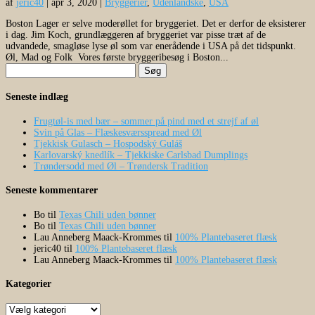
af
jeric40
|
apr 3, 2020
|
Bryggerier
,
Udenlandske
,
USA
Boston Lager er selve moderøllet for bryggeriet. Det er derfor de eksisterer
i dag. Jim Koch, grundlæggeren af bryggeriet var pisse træt af de
udvandede, smagløse lyse øl som var enerådende i USA på det tidspunkt.
Øl, Mad og Folk Vores første bryggeribesøg i Boston...
Søg
efter:
Seneste indlæg
Frugtøl-is med bær – sommer på pind med et strejf af øl
Svin på Glas – Flæskesværsspread med Øl
Tjekkisk Gulasch – Hospodský Guláš
Karlovarský knedlík – Tjekkiske Carlsbad Dumplings
Trøndersodd med Øl – Trøndersk Tradition
Seneste kommentarer
Bo
til
Texas Chili uden bønner
Bo
til
Texas Chili uden bønner
Lau Anneberg Maack-Krommes
til
100% Plantebaseret flæsk
jeric40
til
100% Plantebaseret flæsk
Lau Anneberg Maack-Krommes
til
100% Plantebaseret flæsk
Kategorier
Kategorier