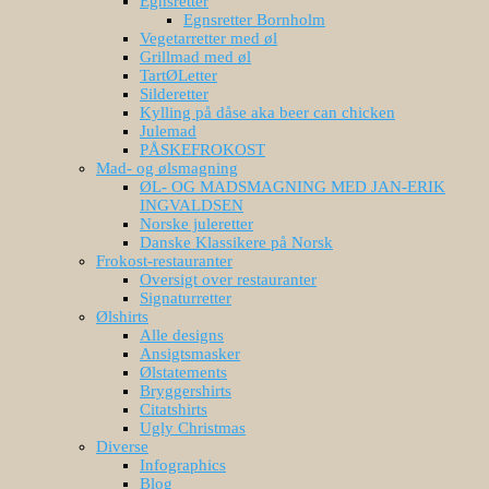
Egnsretter
Egnsretter Bornholm
Vegetarretter med øl
Grillmad med øl
TartØLetter
Silderetter
Kylling på dåse aka beer can chicken
Julemad
PÅSKEFROKOST
Mad- og ølsmagning
ØL- OG MADSMAGNING MED JAN-ERIK
INGVALDSEN
Norske juleretter
Danske Klassikere på Norsk
Frokost-restauranter
Oversigt over restauranter
Signaturretter
Ølshirts
Alle designs
Ansigtsmasker
Ølstatements
Bryggershirts
Citatshirts
Ugly Christmas
Diverse
Infographics
Blog