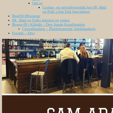
Om os
Cookie- og privatlivspolitik hos Øl, Mad
og Folk v/Jan Erik Ingvaldsen
BogEN Ølvegetar
ØL, Mad og Folks mission og vision
Bogen Øl i Kålrabi – Den Sunde Kombination
Crowdfunding – Plantebaserede Juleklassikere
Forside – Divi