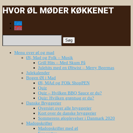
HVOR ØL MØDER KØKKENET
Følg
Følg
Søg
efter:
Menu over øl og mad
Øl, Mad og Folk – Musik
Grill Hits – Med Skum På
Julehits med en Øltwist – Merry Beermas
Julekalender
Bogen Øl i Mad
Øl, MAd og FOlk ShopPEN
Quiz
Quiz – Hvilken BBQ Sauce er du?
Quiz: Hvilken grøntsag er du?
Danske Bryggerier
Oversigt over alle bryggerier
Kort over de danske bryggerier
Sommerens øloplevelser i Danmark 2020
Madopskrifter
Madopskrifter med øl