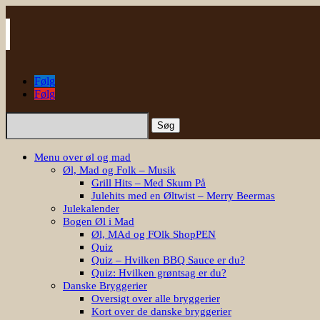
Følg
Følg
Søg
efter:
Menu over øl og mad
Øl, Mad og Folk – Musik
Grill Hits – Med Skum På
Julehits med en Øltwist – Merry Beermas
Julekalender
Bogen Øl i Mad
Øl, MAd og FOlk ShopPEN
Quiz
Quiz – Hvilken BBQ Sauce er du?
Quiz: Hvilken grøntsag er du?
Danske Bryggerier
Oversigt over alle bryggerier
Kort over de danske bryggerier