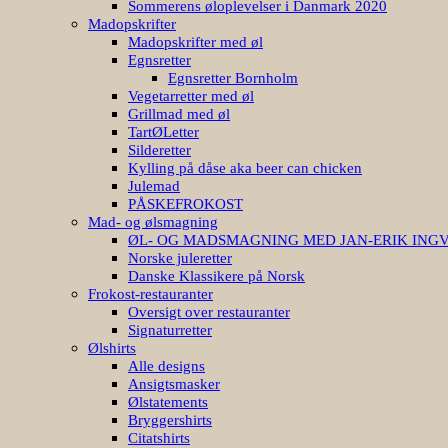
Sommerens øloplevelser i Danmark 2020
Madopskrifter
Madopskrifter med øl
Egnsretter
Egnsretter Bornholm
Vegetarretter med øl
Grillmad med øl
TartØLetter
Silderetter
Kylling på dåse aka beer can chicken
Julemad
PÅSKEFROKOST
Mad- og ølsmagning
ØL- OG MADSMAGNING MED JAN-ERIK ING
Norske juleretter
Danske Klassikere på Norsk
Frokost-restauranter
Oversigt over restauranter
Signaturretter
Ølshirts
Alle designs
Ansigtsmasker
Ølstatements
Bryggershirts
Citatshirts