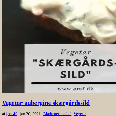
Vegetar aubergine skærgårdssild
af
jeric40
|
jan 20, 2021
|
Madretter med øl
,
Vegetar