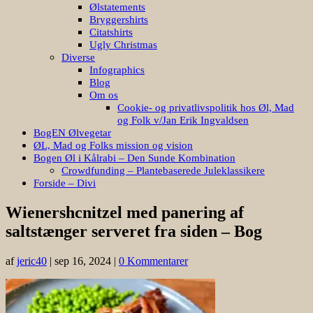
Ølstatements
Bryggershirts
Citatshirts
Ugly Christmas
Diverse
Infographics
Blog
Om os
Cookie- og privatlivspolitik hos Øl, Mad
og Folk v/Jan Erik Ingvaldsen
BogEN Ølvegetar
ØL, Mad og Folks mission og vision
Bogen Øl i Kålrabi – Den Sunde Kombination
Crowdfunding – Plantebaserede Juleklassikere
Forside – Divi
Wienershcnitzel med panering af
saltstænger serveret fra siden – Bog
af
jeric40
|
sep 16, 2024
|
0 Kommentarer