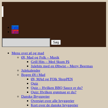
Følg
Følg
Søg
efter:
Menu over øl og mad
Øl, Mad og Folk – Musik
Grill Hits – Med Skum På
Julehits med en Øltwist – Merry Beermas
Julekalender
Bogen Øl i Mad
Øl, MAd og FOlk ShopPEN
Quiz
Quiz – Hvilken BBQ Sauce er du?
Quiz: Hvilken grøntsag er du?
Danske Bryggerier
Oversigt over alle bryggerier
Kort over de danske bryggerier