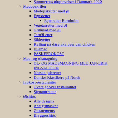
Sommerens øloplevelser i Danmark 2020
Madopskrifter
Madopskrifter med øl
Egnsretter
Egnsretter Bornholm
Vegetarretter med øl
Grillmad med øl
TartØLetter
Silderetter
Kylling på dåse aka beer can chicken
Julemad
PÅSKEFROKOST
Mad- og ølsmagning
ØL- OG MADSMAGNING MED JAN-ERIK
INGVALDSEN
Norske juleretter
Danske Klassikere på Norsk
Frokost-restauranter
Oversigt over restauranter
Signaturretter
Ølshirts
Alle designs
Ansigtsmasker
Ølstatements
Bryggershirts