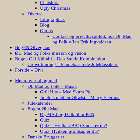
Citatshirts
Ugly Christmas
Diverse
Infographics
Blog
Om os
Cookie- og privatlivspolitik hos Øl, Mad
og Folk v/Jan Erik Ingvaldsen
BogEN Ølvegetar
ØL, Mad og Folks mission og vision
Bogen Øl i Kålrabi – Den Sunde Kombination
Crowdfunding – Plantebaserede Juleklassikere
Forside – Divi
Menu over øl og mad
Øl, Mad og Folk – Musik
Grill Hits – Med Skum På
Julehits med en Øltwist – Merry Beermas
Julekalender
Bogen Øl i Mad
Øl, MAd og FOlk ShopPEN
Quiz
Quiz – Hvilken BBQ Sauce er du?
Quiz: Hvilken grøntsag er du?
Danske Bryggerier