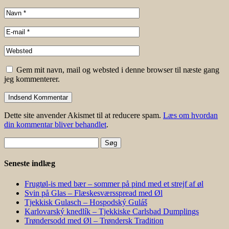
Gem mit navn, mail og websted i denne browser til næste gang
jeg kommenterer.
Dette site anvender Akismet til at reducere spam.
Læs om hvordan
din kommentar bliver behandlet
.
Søg
efter:
Seneste indlæg
Frugtøl-is med bær – sommer på pind med et strejf af øl
Svin på Glas – Flæskesværsspread med Øl
Tjekkisk Gulasch – Hospodský Guláš
Karlovarský knedlík – Tjekkiske Carlsbad Dumplings
Trøndersodd med Øl – Trøndersk Tradition