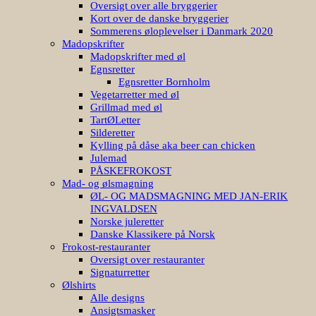
Oversigt over alle bryggerier
Kort over de danske bryggerier
Sommerens øloplevelser i Danmark 2020
Madopskrifter
Madopskrifter med øl
Egnsretter
Egnsretter Bornholm
Vegetarretter med øl
Grillmad med øl
TartØLetter
Silderetter
Kylling på dåse aka beer can chicken
Julemad
PÅSKEFROKOST
Mad- og ølsmagning
ØL- OG MADSMAGNING MED JAN-ERIK
INGVALDSEN
Norske juleretter
Danske Klassikere på Norsk
Frokost-restauranter
Oversigt over restauranter
Signaturretter
Ølshirts
Alle designs
Ansigtsmasker