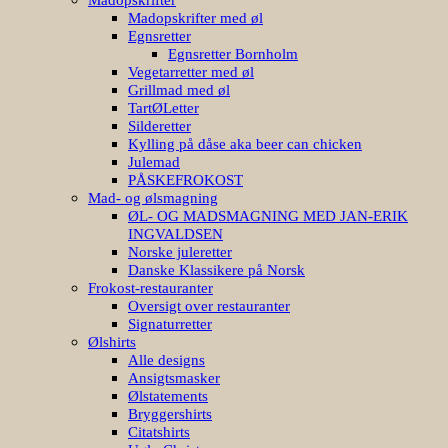
Madopskrifter med øl
Egnsretter
Egnsretter Bornholm
Vegetarretter med øl
Grillmad med øl
TartØLetter
Silderetter
Kylling på dåse aka beer can chicken
Julemad
PÅSKEFROKOST
Mad- og ølsmagning
ØL- OG MADSMAGNING MED JAN-ERIK
INGVALDSEN
Norske juleretter
Danske Klassikere på Norsk
Frokost-restauranter
Oversigt over restauranter
Signaturretter
Ølshirts
Alle designs
Ansigtsmasker
Ølstatements
Bryggershirts
Citatshirts