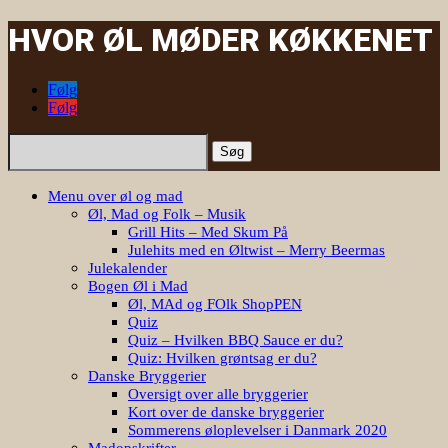
HVOR ØL MØDER KØKKENET
Følg
Følg
Søg
efter:
Menu over øl og mad
Øl, Mad og Folk – Musik
Grill Hits – Med Skum På
Julehits med en Øltwist – Merry Beermas
Julekalender
Bogen Øl i Mad
Øl, MAd og FOlk ShopPEN
Quiz
Quiz – Hvilken BBQ Sauce er du?
Quiz: Hvilken grøntsag er du?
Danske Bryggerier
Oversigt over alle bryggerier
Kort over de danske bryggerier
Sommerens øloplevelser i Danmark 2020
Madopskrifter