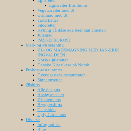
Egnsretter
Egnsretter Bornholm
Vegetarretter med øl
Grillmad med øl
TartØLetter
Silderetter
Kylling på dåse aka beer can chicken
Julemad
PÅSKEFROKOST
Mad- og ølsmagning
ØL- OG MADSMAGNING MED JAN-ERIK
INGVALDSEN
Norske juleretter
Danske Klassikere på Norsk
Frokost-restauranter
Oversigt over restauranter
Signaturretter
Ølshirts
Alle designs
Ansigtsmasker
Ølstatements
Bryggershirts
Citatshirts
Ugly Christmas
Diverse
Infographics
Blog