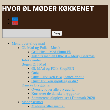
HVOR ØL MØDER KØKKENET
Følg
Følg
Søg
efter:
Menu over øl og mad
Øl, Mad og Folk – Musik
Grill Hits – Med Skum På
Julehits med en Øltwist – Merry Beermas
Julekalender
Bogen Øl i Mad
Øl, MAd og FOlk ShopPEN
Quiz
Quiz – Hvilken BBQ Sauce er du?
Quiz: Hvilken grøntsag er du?
Danske Bryggerier
Oversigt over alle bryggerier
Kort over de danske bryggerier
Sommerens øloplevelser i Danmark 2020
Madopskrifter
Madopskrifter med øl