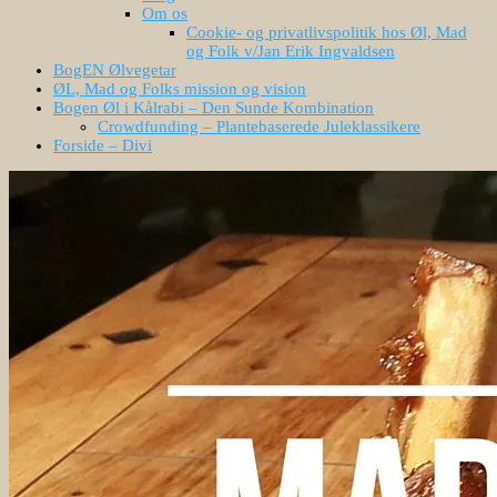
Om os
Cookie- og privatlivspolitik hos Øl, Mad
og Folk v/Jan Erik Ingvaldsen
BogEN Ølvegetar
ØL, Mad og Folks mission og vision
Bogen Øl i Kålrabi – Den Sunde Kombination
Crowdfunding – Plantebaserede Juleklassikere
Forside – Divi