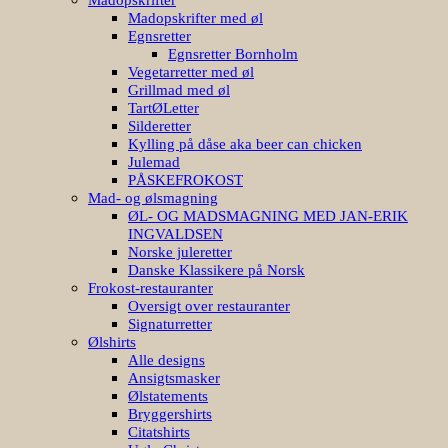
Madopskrifter med øl
Egnsretter
Egnsretter Bornholm
Vegetarretter med øl
Grillmad med øl
TartØLetter
Silderetter
Kylling på dåse aka beer can chicken
Julemad
PÅSKEFROKOST
Mad- og ølsmagning
ØL- OG MADSMAGNING MED JAN-ERIK
INGVALDSEN
Norske juleretter
Danske Klassikere på Norsk
Frokost-restauranter
Oversigt over restauranter
Signaturretter
Ølshirts
Alle designs
Ansigtsmasker
Ølstatements
Bryggershirts
Citatshirts