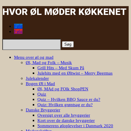
HVOR ØL MØDER KØKKENET
Følg
Følg
Søg
efter:
Menu over øl og mad
Øl, Mad og Folk – Musik
Grill Hits – Med Skum På
Julehits med en Øltwist – Merry Beermas
Julekalender
Bogen Øl i Mad
Øl, MAd og FOlk ShopPEN
Quiz
Quiz – Hvilken BBQ Sauce er du?
Quiz: Hvilken grøntsag er du?
Danske Bryggerier
Oversigt over alle bryggerier
Kort over de danske bryggerier
Sommerens øloplevelser i Danmark 2020
Madopskrifter