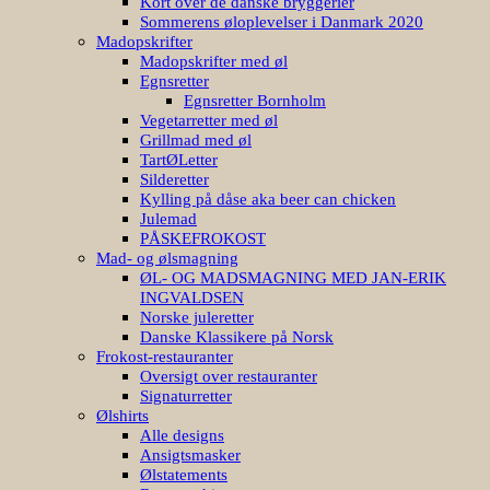
Kort over de danske bryggerier
Sommerens øloplevelser i Danmark 2020
Madopskrifter
Madopskrifter med øl
Egnsretter
Egnsretter Bornholm
Vegetarretter med øl
Grillmad med øl
TartØLetter
Silderetter
Kylling på dåse aka beer can chicken
Julemad
PÅSKEFROKOST
Mad- og ølsmagning
ØL- OG MADSMAGNING MED JAN-ERIK
INGVALDSEN
Norske juleretter
Danske Klassikere på Norsk
Frokost-restauranter
Oversigt over restauranter
Signaturretter
Ølshirts
Alle designs
Ansigtsmasker
Ølstatements