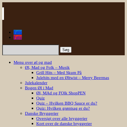
Følg
Følg
Søg
efter:
Menu over øl og mad
Øl, Mad og Folk – Musik
Grill Hits – Med Skum På
Julehits med en Øltwist – Merry Beermas
Julekalender
Bogen Øl i Mad
Øl, MAd og FOlk ShopPEN
Quiz
Quiz – Hvilken BBQ Sauce er du?
Quiz: Hvilken grøntsag er du?
Danske Bryggerier
Oversigt over alle bryggerier
Kort over de danske bryggerier