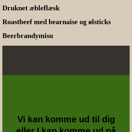
Druknet æbleflæsk
Roastbeef med bearnaise og ølsticks
Beerbrandymisu
Vi kan komme ud til dig
eller I kan komme ud på