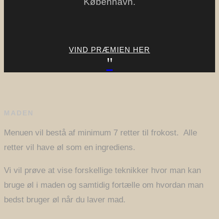
København.
VIND PRÆMIEN HER
"
MADEN
Menuen vil bestå af minimum 7 retter til frokost. Alle
retter vil have øl som en ingrediens.
Vi vil prøve at vise forskellige teknikker hvor man kan
bruge øl i maden og samtidig fortælle om hvordan man
bedst bruger øl når du laver mad.