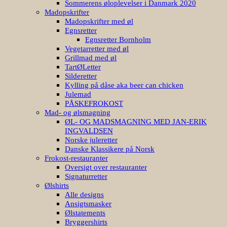
Sommerens øloplevelser i Danmark 2020
Madopskrifter
Madopskrifter med øl
Egnsretter
Egnsretter Bornholm
Vegetarretter med øl
Grillmad med øl
TartØLetter
Silderetter
Kylling på dåse aka beer can chicken
Julemad
PÅSKEFROKOST
Mad- og ølsmagning
ØL- OG MADSMAGNING MED JAN-ERIK
INGVALDSEN
Norske juleretter
Danske Klassikere på Norsk
Frokost-restauranter
Oversigt over restauranter
Signaturretter
Ølshirts
Alle designs
Ansigtsmasker
Ølstatements
Bryggershirts