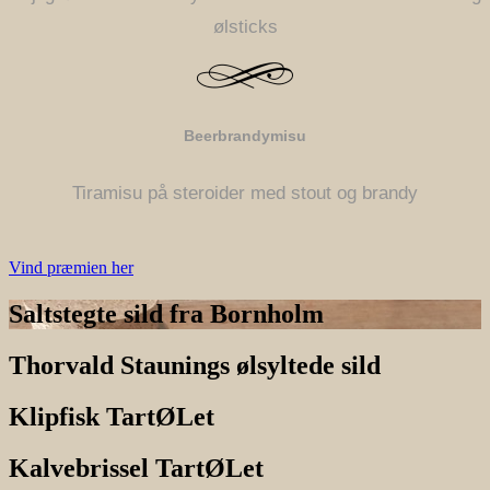
ølsticks
Beerbrandymisu
Tiramisu på steroider med stout og brandy
Vind præmien her
Saltstegte sild fra Bornholm
Thorvald Staunings ølsyltede sild
Klipfisk TartØLet
Kalvebrissel TartØLet