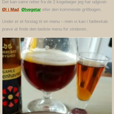
Det kan være retter fra de 2 kogebøger jeg har udgivet-
Øl i Mad
.
Ølvegetar
eller den kommende grillbogen.
Under er et forslag til en menu – men vi kan i fælleskab
prøve at finde den bedste menu for vinderen.