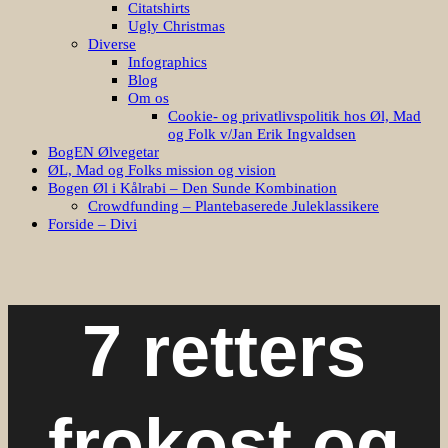
Citatshirts
Ugly Christmas
Diverse
Infographics
Blog
Om os
Cookie- og privatlivspolitik hos Øl, Mad
og Folk v/Jan Erik Ingvaldsen
BogEN Ølvegetar
ØL, Mad og Folks mission og vision
Bogen Øl i Kålrabi – Den Sunde Kombination
Crowdfunding – Plantebaserede Juleklassikere
Forside – Divi
7 retters
frokost og