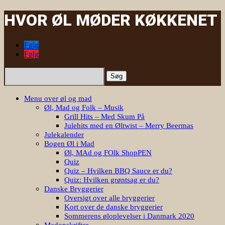
HVOR ØL MØDER KØKKENET
Følg
Følg
Søg
efter:
Menu over øl og mad
Øl, Mad og Folk – Musik
Grill Hits – Med Skum På
Julehits med en Øltwist – Merry Beermas
Julekalender
Bogen Øl i Mad
Øl, MAd og FOlk ShopPEN
Quiz
Quiz – Hvilken BBQ Sauce er du?
Quiz: Hvilken grøntsag er du?
Danske Bryggerier
Oversigt over alle bryggerier
Kort over de danske bryggerier
Sommerens øloplevelser i Danmark 2020
Madopskrifter