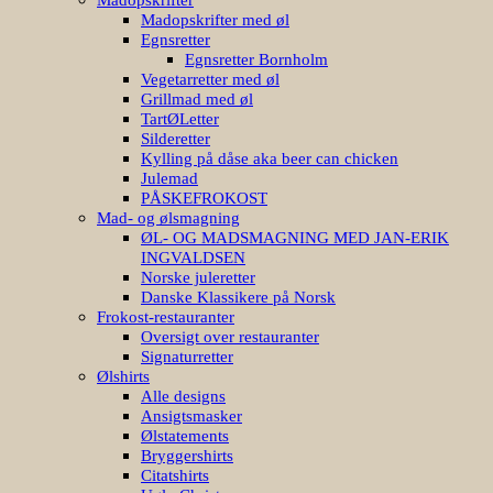
Madopskrifter med øl
Egnsretter
Egnsretter Bornholm
Vegetarretter med øl
Grillmad med øl
TartØLetter
Silderetter
Kylling på dåse aka beer can chicken
Julemad
PÅSKEFROKOST
Mad- og ølsmagning
ØL- OG MADSMAGNING MED JAN-ERIK
INGVALDSEN
Norske juleretter
Danske Klassikere på Norsk
Frokost-restauranter
Oversigt over restauranter
Signaturretter
Ølshirts
Alle designs
Ansigtsmasker
Ølstatements
Bryggershirts
Citatshirts