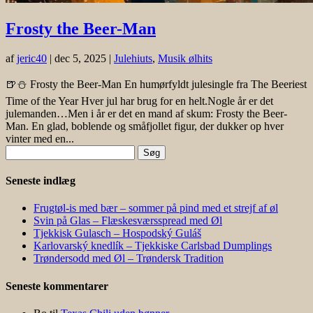
Frosty the Beer-Man
af
jeric40
|
dec 5, 2025
|
Julehiuts
,
Musik ølhits
🍺⛄ Frosty the Beer-Man En humørfyldt julesingle fra The Beeriest
Time of the Year Hver jul har brug for en helt.Nogle år er det
julemanden…Men i år er det en mand af skum: Frosty the Beer-
Man. En glad, boblende og småfjollet figur, der dukker op hver
vinter med en...
Søg
efter:
Seneste indlæg
Frugtøl-is med bær – sommer på pind med et strejf af øl
Svin på Glas – Flæskesværsspread med Øl
Tjekkisk Gulasch – Hospodský Guláš
Karlovarský knedlík – Tjekkiske Carlsbad Dumplings
Trøndersodd med Øl – Trøndersk Tradition
Seneste kommentarer