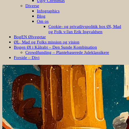
Ugly Christmas
Diverse
Infographics
Blog
Om os
Cookie- og privatlivspolitik hos Øl, Mad
og Folk v/Jan Erik Ingvaldsen
BogEN Ølvegetar
ØL, Mad og Folks mission og vision
Bogen Øl i Kålrabi – Den Sunde Kombination
Crowdfunding – Plantebaserede Juleklassikere
Forside – Divi