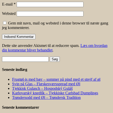
E-mail
*
Websted
Gem mit navn, mail og websted i denne browser til næste gang
jeg kommenterer.
Dette site anvender Akismet til at reducere spam.
Læs om hvordan
din kommentar bliver behandlet
.
Søg
efter:
Seneste indlæg
Frugtøl-is med bær – sommer på pind med et strejf af øl
Svin på Glas – Flæskesværsspread med Øl
Tjekkisk Gulasch – Hospodský Guláš
Karlovarský knedlík – Tjekkiske Carlsbad Dumplings
Trøndersodd med Øl – Trøndersk Tradition
Seneste kommentarer