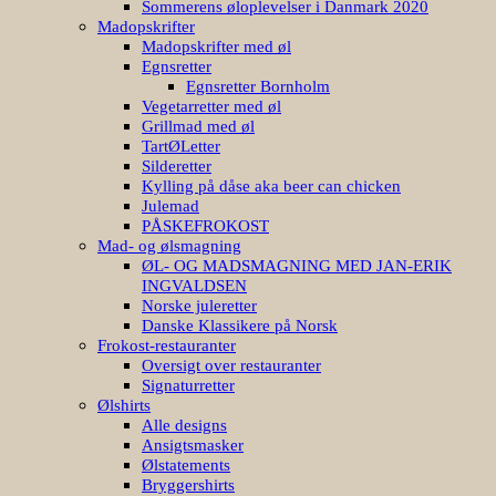
Sommerens øloplevelser i Danmark 2020
Madopskrifter
Madopskrifter med øl
Egnsretter
Egnsretter Bornholm
Vegetarretter med øl
Grillmad med øl
TartØLetter
Silderetter
Kylling på dåse aka beer can chicken
Julemad
PÅSKEFROKOST
Mad- og ølsmagning
ØL- OG MADSMAGNING MED JAN-ERIK
INGVALDSEN
Norske juleretter
Danske Klassikere på Norsk
Frokost-restauranter
Oversigt over restauranter
Signaturretter
Ølshirts
Alle designs
Ansigtsmasker
Ølstatements
Bryggershirts