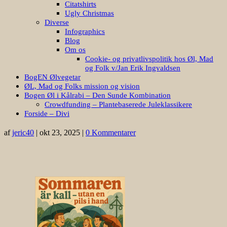
Citatshirts
Ugly Christmas
Diverse
Infographics
Blog
Om os
Cookie- og privatlivspolitik hos Øl, Mad
og Folk v/Jan Erik Ingvaldsen
BogEN Ølvegetar
ØL, Mad og Folks mission og vision
Bogen Øl i Kålrabi – Den Sunde Kombination
Crowdfunding – Plantebaserede Juleklassikere
Forside – Divi
af
jeric40
|
okt 23, 2025
|
0 Kommentarer