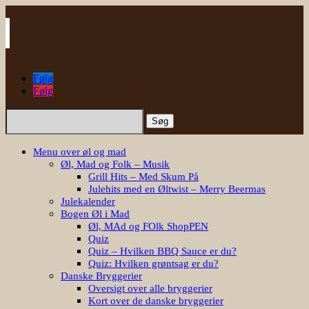
Følg
Følg
Søg
efter:
Menu over øl og mad
Øl, Mad og Folk – Musik
Grill Hits – Med Skum På
Julehits med en Øltwist – Merry Beermas
Julekalender
Bogen Øl i Mad
Øl, MAd og FOlk ShopPEN
Quiz
Quiz – Hvilken BBQ Sauce er du?
Quiz: Hvilken grøntsag er du?
Danske Bryggerier
Oversigt over alle bryggerier
Kort over de danske bryggerier