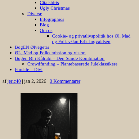
Citatshirts
Ugly Christmas
Diverse
Infographics
Blog
Om os
Cookie- og privatlivspolitik hos Øl, Mad
og Folk v/Jan Erik Ingvaldsen
BogEN Ølvegetar
ØL, Mad og Folks mission og vision
Bogen Øl i Kålrabi – Den Sunde Kombination
Crowdfunding – Plantebaserede Juleklassikere
Forside – Divi
af
jeric40
|
jan 2, 2026
|
0 Kommentarer