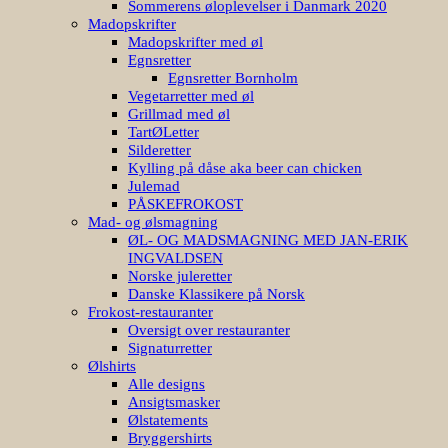
Sommerens øloplevelser i Danmark 2020
Madopskrifter
Madopskrifter med øl
Egnsretter
Egnsretter Bornholm
Vegetarretter med øl
Grillmad med øl
TartØLetter
Silderetter
Kylling på dåse aka beer can chicken
Julemad
PÅSKEFROKOST
Mad- og ølsmagning
ØL- OG MADSMAGNING MED JAN-ERIK
INGVALDSEN
Norske juleretter
Danske Klassikere på Norsk
Frokost-restauranter
Oversigt over restauranter
Signaturretter
Ølshirts
Alle designs
Ansigtsmasker
Ølstatements
Bryggershirts