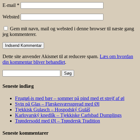
E-mail
*
Websted
Gem mit navn, mail og websted i denne browser til næste gang
jeg kommenterer.
Dette site anvender Akismet til at reducere spam.
Læs om hvordan
din kommentar bliver behandlet
.
Søg
efter:
Seneste indlæg
Frugtøl-is med bær – sommer på pind med et strejf af øl
Svin på Glas – Flæskesværsspread med Øl
Tjekkisk Gulasch – Hospodský Guláš
Karlovarský knedlík – Tjekkiske Carlsbad Dumplings
Trøndersodd med Øl – Trøndersk Tradition
Seneste kommentarer