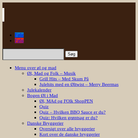
Følg
Følg
Søg
efter:
Menu over øl og mad
Øl, Mad og Folk – Musik
Grill Hits – Med Skum På
Julehits med en Øltwist – Merry Beermas
Julekalender
Bogen Øl i Mad
Øl, MAd og FOlk ShopPEN
Quiz
Quiz – Hvilken BBQ Sauce er du?
Quiz: Hvilken grøntsag er du?
Danske Bryggerier
Oversigt over alle bryggerier
Kort over de danske bryggerier