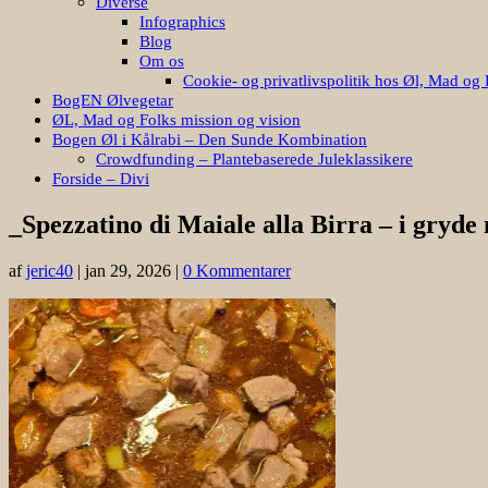
Diverse
Infographics
Blog
Om os
Cookie- og privatlivspolitik hos Øl, Mad og 
BogEN Ølvegetar
ØL, Mad og Folks mission og vision
Bogen Øl i Kålrabi – Den Sunde Kombination
Crowdfunding – Plantebaserede Juleklassikere
Forside – Divi
_Spezzatino di Maiale alla Birra – i gryd
af
jeric40
|
jan 29, 2026
|
0 Kommentarer