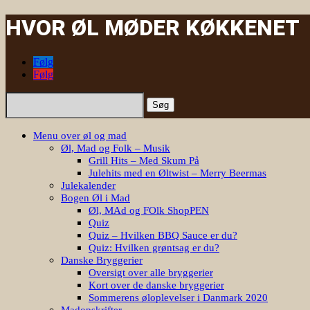
HVOR ØL MØDER KØKKENET
Følg
Følg
Søg
efter:
Menu over øl og mad
Øl, Mad og Folk – Musik
Grill Hits – Med Skum På
Julehits med en Øltwist – Merry Beermas
Julekalender
Bogen Øl i Mad
Øl, MAd og FOlk ShopPEN
Quiz
Quiz – Hvilken BBQ Sauce er du?
Quiz: Hvilken grøntsag er du?
Danske Bryggerier
Oversigt over alle bryggerier
Kort over de danske bryggerier
Sommerens øloplevelser i Danmark 2020
Madopskrifter