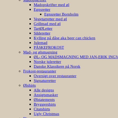
Madopskrifter med øl
Egnsretter
Egnsretter Bornholm
Vegetarretter med øl
Grillmad med øl
TartØLetter
Silderetter
Kylling på dåse aka beer can chicken
Julemad
PÅSKEFROKOST
Mad- og ølsmagning
ØL- OG MADSMAGNING MED JAN-ERIK ING
Norske juleretter
Danske Klassikere på Norsk
Frokost-restauranter
Oversigt over restauranter
Signaturretter
Ølshirts
Alle designs
Ansigtsmasker
Ølstatements
Bryggershirts
Citatshirts
Ugly Christmas