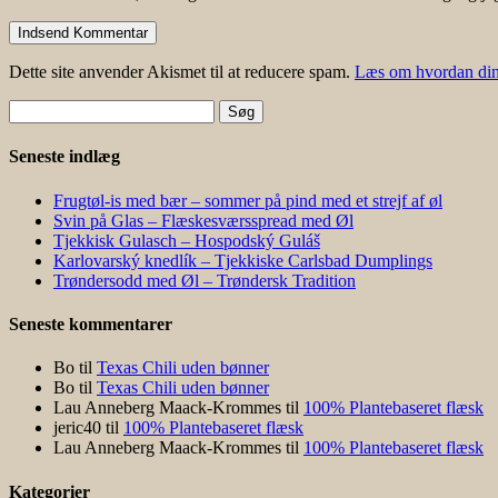
Dette site anvender Akismet til at reducere spam.
Læs om hvordan din
Søg
efter:
Seneste indlæg
Frugtøl-is med bær – sommer på pind med et strejf af øl
Svin på Glas – Flæskesværsspread med Øl
Tjekkisk Gulasch – Hospodský Guláš
Karlovarský knedlík – Tjekkiske Carlsbad Dumplings
Trøndersodd med Øl – Trøndersk Tradition
Seneste kommentarer
Bo
til
Texas Chili uden bønner
Bo
til
Texas Chili uden bønner
Lau Anneberg Maack-Krommes
til
100% Plantebaseret flæsk
jeric40
til
100% Plantebaseret flæsk
Lau Anneberg Maack-Krommes
til
100% Plantebaseret flæsk
Kategorier