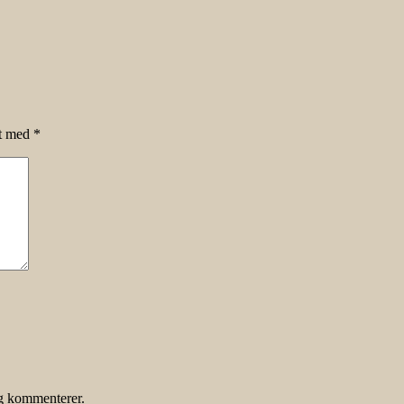
et med
*
eg kommenterer.