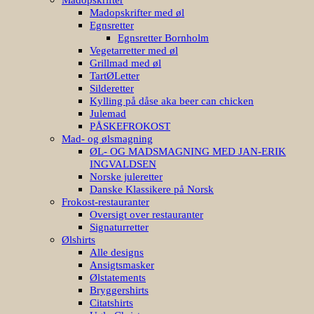
Madopskrifter med øl
Egnsretter
Egnsretter Bornholm
Vegetarretter med øl
Grillmad med øl
TartØLetter
Silderetter
Kylling på dåse aka beer can chicken
Julemad
PÅSKEFROKOST
Mad- og ølsmagning
ØL- OG MADSMAGNING MED JAN-ERIK
INGVALDSEN
Norske juleretter
Danske Klassikere på Norsk
Frokost-restauranter
Oversigt over restauranter
Signaturretter
Ølshirts
Alle designs
Ansigtsmasker
Ølstatements
Bryggershirts
Citatshirts