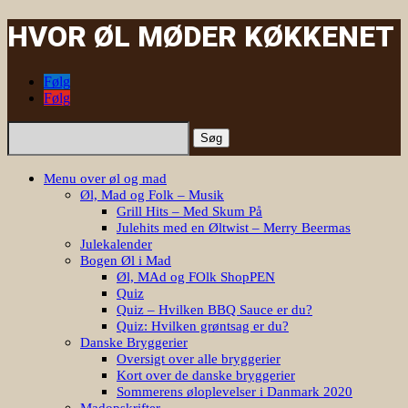
HVOR ØL MØDER KØKKENET
Følg
Følg
Søg
efter:
Menu over øl og mad
Øl, Mad og Folk – Musik
Grill Hits – Med Skum På
Julehits med en Øltwist – Merry Beermas
Julekalender
Bogen Øl i Mad
Øl, MAd og FOlk ShopPEN
Quiz
Quiz – Hvilken BBQ Sauce er du?
Quiz: Hvilken grøntsag er du?
Danske Bryggerier
Oversigt over alle bryggerier
Kort over de danske bryggerier
Sommerens øloplevelser i Danmark 2020
Madopskrifter