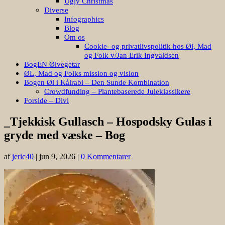
Ugly Christmas
Diverse
Infographics
Blog
Om os
Cookie- og privatlivspolitik hos Øl, Mad
og Folk v/Jan Erik Ingvaldsen
BogEN Ølvegetar
ØL, Mad og Folks mission og vision
Bogen Øl i Kålrabi – Den Sunde Kombination
Crowdfunding – Plantebaserede Juleklassikere
Forside – Divi
_Tjekkisk Gullasch – Hospodsky Gulas i
gryde med væske – Bog
af
jeric40
|
jun 9, 2026
|
0 Kommentarer