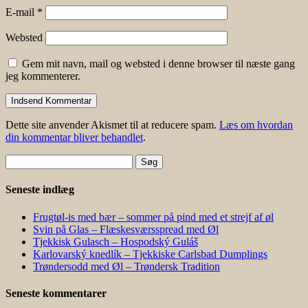
E-mail
*
Websted
Gem mit navn, mail og websted i denne browser til næste gang
jeg kommenterer.
Dette site anvender Akismet til at reducere spam.
Læs om hvordan
din kommentar bliver behandlet
.
Søg
efter:
Seneste indlæg
Frugtøl-is med bær – sommer på pind med et strejf af øl
Svin på Glas – Flæskesværsspread med Øl
Tjekkisk Gulasch – Hospodský Guláš
Karlovarský knedlík – Tjekkiske Carlsbad Dumplings
Trøndersodd med Øl – Trøndersk Tradition
Seneste kommentarer