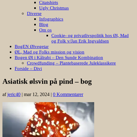
Citatshirts
Ugly Christmas
Diverse
Infographics
Blog
Om os
Cookie- og privatlivspolitik hos Øl, Mad
og Folk v/Jan Erik Ingvaldsen
BogEN Ølvegetar
ØL, Mad og Folks mission og vision
Bogen Øl i Kålrabi – Den Sunde Kombination
Crowdfunding – Plantebaserede Juleklassikere
Forside – Divi
Asiatisk ølsvin på pind – bog
af
jeric40
|
mar 12, 2024
|
0 Kommentarer