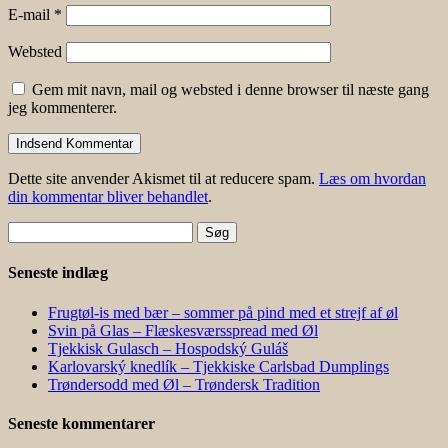
E-mail
*
Websted
Gem mit navn, mail og websted i denne browser til næste gang
jeg kommenterer.
Dette site anvender Akismet til at reducere spam.
Læs om hvordan
din kommentar bliver behandlet
.
Søg
efter:
Seneste indlæg
Frugtøl-is med bær – sommer på pind med et strejf af øl
Svin på Glas – Flæskesværsspread med Øl
Tjekkisk Gulasch – Hospodský Guláš
Karlovarský knedlík – Tjekkiske Carlsbad Dumplings
Trøndersodd med Øl – Trøndersk Tradition
Seneste kommentarer