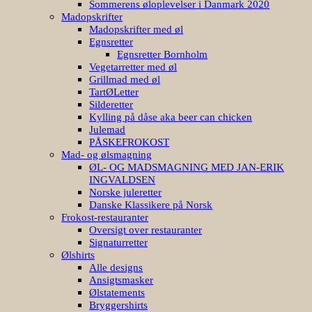
Sommerens øloplevelser i Danmark 2020
Madopskrifter
Madopskrifter med øl
Egnsretter
Egnsretter Bornholm
Vegetarretter med øl
Grillmad med øl
TartØLetter
Silderetter
Kylling på dåse aka beer can chicken
Julemad
PÅSKEFROKOST
Mad- og ølsmagning
ØL- OG MADSMAGNING MED JAN-ERIK
INGVALDSEN
Norske juleretter
Danske Klassikere på Norsk
Frokost-restauranter
Oversigt over restauranter
Signaturretter
Ølshirts
Alle designs
Ansigtsmasker
Ølstatements
Bryggershirts