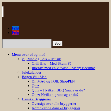
Følg
Følg
Søg
efter:
Menu over øl og mad
Øl, Mad og Folk – Musik
Grill Hits – Med Skum På
Julehits med en Øltwist – Merry Beermas
Julekalender
Bogen Øl i Mad
Øl, MAd og FOlk ShopPEN
Quiz
Quiz – Hvilken BBQ Sauce er du?
Quiz: Hvilken grøntsag er du?
Danske Bryggerier
Oversigt over alle bryggerier
Kort over de danske bryggerier