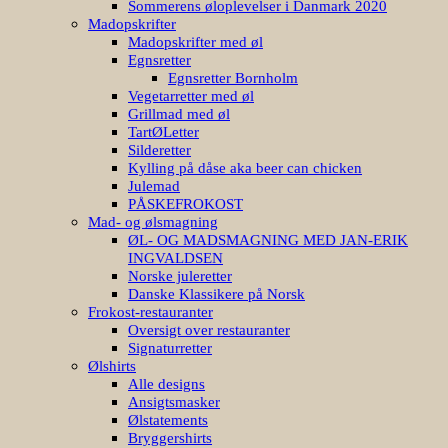
Sommerens øloplevelser i Danmark 2020
Madopskrifter
Madopskrifter med øl
Egnsretter
Egnsretter Bornholm
Vegetarretter med øl
Grillmad med øl
TartØLetter
Silderetter
Kylling på dåse aka beer can chicken
Julemad
PÅSKEFROKOST
Mad- og ølsmagning
ØL- OG MADSMAGNING MED JAN-ERIK
INGVALDSEN
Norske juleretter
Danske Klassikere på Norsk
Frokost-restauranter
Oversigt over restauranter
Signaturretter
Ølshirts
Alle designs
Ansigtsmasker
Ølstatements
Bryggershirts