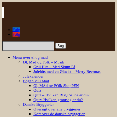
Følg
Følg
Søg
efter:
Menu over øl og mad
Øl, Mad og Folk – Musik
Grill Hits – Med Skum På
Julehits med en Øltwist – Merry Beermas
Julekalender
Bogen Øl i Mad
Øl, MAd og FOlk ShopPEN
Quiz
Quiz – Hvilken BBQ Sauce er du?
Quiz: Hvilken grøntsag er du?
Danske Bryggerier
Oversigt over alle bryggerier
Kort over de danske bryggerier