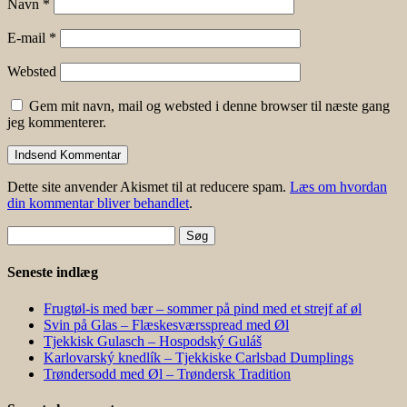
Navn
*
E-mail
*
Websted
Gem mit navn, mail og websted i denne browser til næste gang
jeg kommenterer.
Dette site anvender Akismet til at reducere spam.
Læs om hvordan
din kommentar bliver behandlet
.
Søg
efter:
Seneste indlæg
Frugtøl-is med bær – sommer på pind med et strejf af øl
Svin på Glas – Flæskesværsspread med Øl
Tjekkisk Gulasch – Hospodský Guláš
Karlovarský knedlík – Tjekkiske Carlsbad Dumplings
Trøndersodd med Øl – Trøndersk Tradition