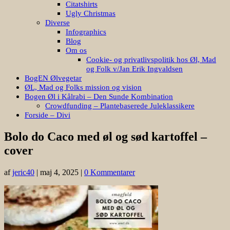
Citatshirts
Ugly Christmas
Diverse
Infographics
Blog
Om os
Cookie- og privatlivspolitik hos Øl, Mad
og Folk v/Jan Erik Ingvaldsen
BogEN Ølvegetar
ØL, Mad og Folks mission og vision
Bogen Øl i Kålrabi – Den Sunde Kombination
Crowdfunding – Plantebaserede Juleklassikere
Forside – Divi
Bolo do Caco med øl og sød kartoffel –
cover
af
jeric40
|
maj 4, 2025
|
0 Kommentarer