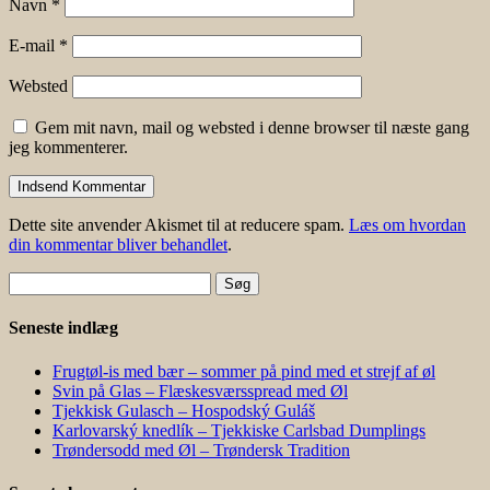
Navn
*
E-mail
*
Websted
Gem mit navn, mail og websted i denne browser til næste gang
jeg kommenterer.
Dette site anvender Akismet til at reducere spam.
Læs om hvordan
din kommentar bliver behandlet
.
Søg
efter:
Seneste indlæg
Frugtøl-is med bær – sommer på pind med et strejf af øl
Svin på Glas – Flæskesværsspread med Øl
Tjekkisk Gulasch – Hospodský Guláš
Karlovarský knedlík – Tjekkiske Carlsbad Dumplings
Trøndersodd med Øl – Trøndersk Tradition