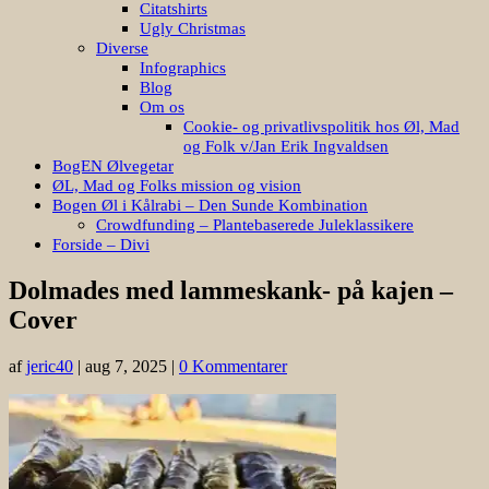
Citatshirts
Ugly Christmas
Diverse
Infographics
Blog
Om os
Cookie- og privatlivspolitik hos Øl, Mad
og Folk v/Jan Erik Ingvaldsen
BogEN Ølvegetar
ØL, Mad og Folks mission og vision
Bogen Øl i Kålrabi – Den Sunde Kombination
Crowdfunding – Plantebaserede Juleklassikere
Forside – Divi
Dolmades med lammeskank- på kajen –
Cover
af
jeric40
|
aug 7, 2025
|
0 Kommentarer