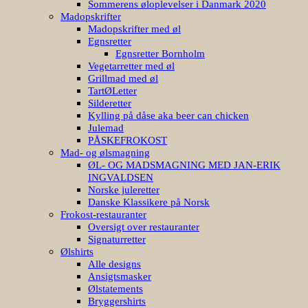
Sommerens øloplevelser i Danmark 2020
Madopskrifter
Madopskrifter med øl
Egnsretter
Egnsretter Bornholm
Vegetarretter med øl
Grillmad med øl
TartØLetter
Silderetter
Kylling på dåse aka beer can chicken
Julemad
PÅSKEFROKOST
Mad- og ølsmagning
ØL- OG MADSMAGNING MED JAN-ERIK
INGVALDSEN
Norske juleretter
Danske Klassikere på Norsk
Frokost-restauranter
Oversigt over restauranter
Signaturretter
Ølshirts
Alle designs
Ansigtsmasker
Ølstatements
Bryggershirts