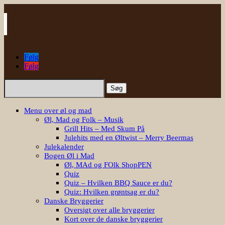
Følg
Følg
Søg
efter:
Menu over øl og mad
Øl, Mad og Folk – Musik
Grill Hits – Med Skum På
Julehits med en Øltwist – Merry Beermas
Julekalender
Bogen Øl i Mad
Øl, MAd og FOlk ShopPEN
Quiz
Quiz – Hvilken BBQ Sauce er du?
Quiz: Hvilken grøntsag er du?
Danske Bryggerier
Oversigt over alle bryggerier
Kort over de danske bryggerier