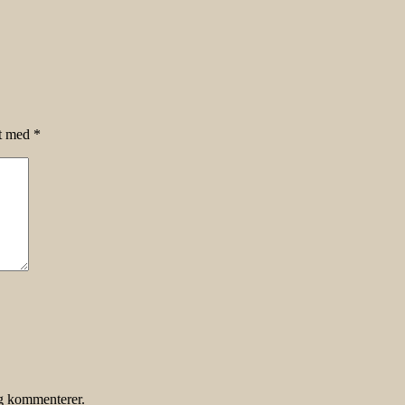
et med
*
eg kommenterer.