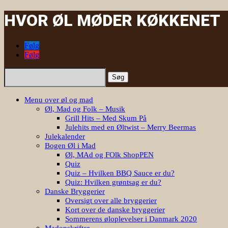
HVOR ØL MØDER KØKKENET
Følg
Følg
Søg
efter:
Menu over øl og mad
Øl, Mad og Folk – Musik
Grill Hits – Med Skum På
Julehits med en Øltwist – Merry Beermas
Julekalender
Bogen Øl i Mad
Øl, MAd og FOlk ShopPEN
Quiz
Quiz – Hvilken BBQ Sauce er du?
Quiz: Hvilken grøntsag er du?
Danske Bryggerier
Oversigt over alle bryggerier
Kort over de danske bryggerier
Sommerens øloplevelser i Danmark 2020
Madopskrifter