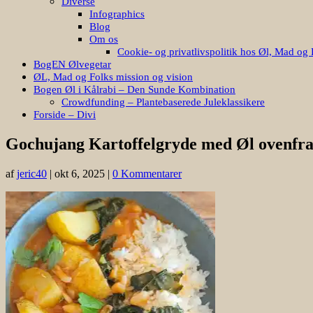
Diverse
Infographics
Blog
Om os
Cookie- og privatlivspolitik hos Øl, Mad og 
BogEN Ølvegetar
ØL, Mad og Folks mission og vision
Bogen Øl i Kålrabi – Den Sunde Kombination
Crowdfunding – Plantebaserede Juleklassikere
Forside – Divi
Gochujang Kartoffelgryde med Øl ovenfra
af
jeric40
|
okt 6, 2025
|
0 Kommentarer