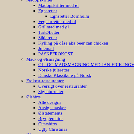
Madopskrifter med øl
Egnsretter
Egnsretter Bornholm
Vegetarretter med øl
Grillmad med øl
TartØLetter
Silderetter
Kylling på dåse aka beer can chicken
Julemad
PÅSKEFROKOST
Mad- og ølsmagning
ØL- OG MADSMAGNING MED JAN-ERIK ING
Norske juleretter
Danske Klassikere på Norsk
Frokost-restauranter
Oversigt over restauranter
Signaturretter
Ølshirts
Alle designs
Ansigtsmasker
Ølstatements
Bryggershirts
Citatshirts
Ugly Christmas