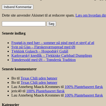
Dette site anvender Akismet til at reducere spam.
Læs om hvordan din
Søg
efter:
Seneste indlæg
Frugtøl-is med bær – sommer på pind med et strejf af øl
Svin på Glas – Flæskesværsspread med Øl
Tjekkisk Gulasch – Hospodský Guláš
Karlovarský knedlík – Tjekkiske Carlsbad Dumplings
Trøndersodd med Øl – Trøndersk Tradition
Seneste kommentarer
Bo
til
Texas Chili uden bønner
Bo
til
Texas Chili uden bønner
Lau Anneberg Maack-Krommes
til
100% Plantebaseret flæsk
jeric40
til
100% Plantebaseret flæsk
Lau Anneberg Maack-Krommes
til
100% Plantebaseret flæsk
Kategorier