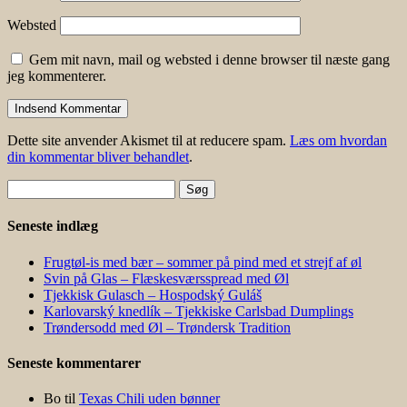
Websted
Gem mit navn, mail og websted i denne browser til næste gang
jeg kommenterer.
Dette site anvender Akismet til at reducere spam.
Læs om hvordan
din kommentar bliver behandlet
.
Søg
efter:
Seneste indlæg
Frugtøl-is med bær – sommer på pind med et strejf af øl
Svin på Glas – Flæskesværsspread med Øl
Tjekkisk Gulasch – Hospodský Guláš
Karlovarský knedlík – Tjekkiske Carlsbad Dumplings
Trøndersodd med Øl – Trøndersk Tradition
Seneste kommentarer
Bo
til
Texas Chili uden bønner