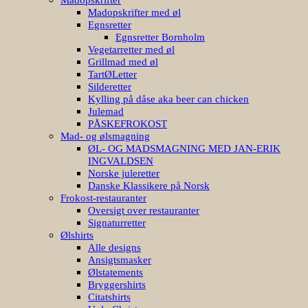
Madopskrifter med øl
Egnsretter
Egnsretter Bornholm
Vegetarretter med øl
Grillmad med øl
TartØLetter
Silderetter
Kylling på dåse aka beer can chicken
Julemad
PÅSKEFROKOST
Mad- og ølsmagning
ØL- OG MADSMAGNING MED JAN-ERIK
INGVALDSEN
Norske juleretter
Danske Klassikere på Norsk
Frokost-restauranter
Oversigt over restauranter
Signaturretter
Ølshirts
Alle designs
Ansigtsmasker
Ølstatements
Bryggershirts
Citatshirts