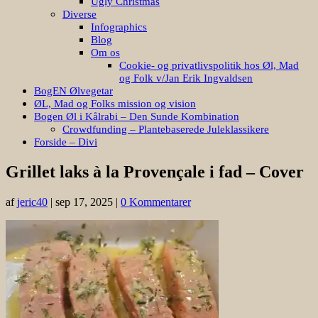
Ugly Christmas
Diverse
Infographics
Blog
Om os
Cookie- og privatlivspolitik hos Øl, Mad
og Folk v/Jan Erik Ingvaldsen
BogEN Ølvegetar
ØL, Mad og Folks mission og vision
Bogen Øl i Kålrabi – Den Sunde Kombination
Crowdfunding – Plantebaserede Juleklassikere
Forside – Divi
Grillet laks à la Provençale i fad – Cover
af
jeric40
|
sep 17, 2025
|
0 Kommentarer