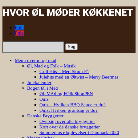
HVOR ØL MØDER KØKKENET
Følg
Følg
Søg
efter:
Menu over øl og mad
Øl, Mad og Folk – Musik
Grill Hits – Med Skum På
Julehits med en Øltwist – Merry Beermas
Julekalender
Bogen Øl i Mad
Øl, MAd og FOlk ShopPEN
Quiz
Quiz – Hvilken BBQ Sauce er du?
Quiz: Hvilken grøntsag er du?
Danske Bryggerier
Oversigt over alle bryggerier
Kort over de danske bryggerier
Sommerens øloplevelser i Danmark 2020
Madopskrifter