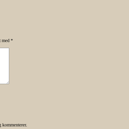
et med
*
eg kommenterer.