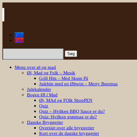
Følg
Følg
Søg
efter:
Menu over øl og mad
Øl, Mad og Folk – Musik
Grill Hits – Med Skum På
Julehits med en Øltwist – Merry Beermas
Julekalender
Bogen Øl i Mad
Øl, MAd og FOlk ShopPEN
Quiz
Quiz – Hvilken BBQ Sauce er du?
Quiz: Hvilken grøntsag er du?
Danske Bryggerier
Oversigt over alle bryggerier
Kort over de danske bryggerier