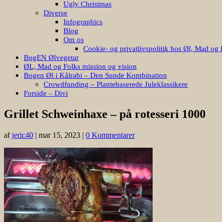
Ugly Christmas
Diverse
Infographics
Blog
Om os
Cookie- og privatlivspolitik hos Øl, Mad og 
BogEN Ølvegetar
ØL, Mad og Folks mission og vision
Bogen Øl i Kålrabi – Den Sunde Kombination
Crowdfunding – Plantebaserede Juleklassikere
Forside – Divi
Grillet Schweinhaxe – på rotesseri 1000
af
jeric40
|
mar 15, 2023
|
0 Kommentarer