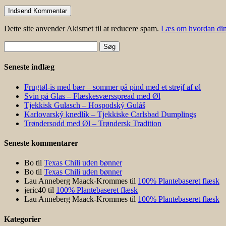
Dette site anvender Akismet til at reducere spam.
Læs om hvordan din
Søg
efter:
Seneste indlæg
Frugtøl-is med bær – sommer på pind med et strejf af øl
Svin på Glas – Flæskesværsspread med Øl
Tjekkisk Gulasch – Hospodský Guláš
Karlovarský knedlík – Tjekkiske Carlsbad Dumplings
Trøndersodd med Øl – Trøndersk Tradition
Seneste kommentarer
Bo
til
Texas Chili uden bønner
Bo
til
Texas Chili uden bønner
Lau Anneberg Maack-Krommes
til
100% Plantebaseret flæsk
jeric40
til
100% Plantebaseret flæsk
Lau Anneberg Maack-Krommes
til
100% Plantebaseret flæsk
Kategorier