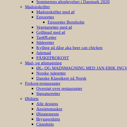
Sommerens øloplevelser i Danmark 2020
Madopskrifter
Madopskrifter med øl
Egnsretter
Egnsretter Bornholm
Vegetarretter med øl
Grillmad med øl
TartØLetter
Silderetter
Kylling på dåse aka beer can chicken
Julemad
PÅSKEFROKOST
Mad- og ølsmagning
ØL- OG MADSMAGNING MED JAN-ERIK ING
Norske juleretter
Danske Klassikere på Norsk
Frokost-restauranter
Oversigt over restauranter
Signaturretter
Ølshirts
Alle designs
Ansigtsmasker
Ølstatements
Bryggershirts
Citatshirts