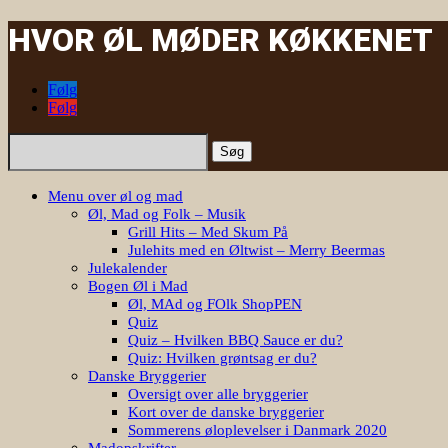
HVOR ØL MØDER KØKKENET
Følg
Følg
Søg
efter:
Menu over øl og mad
Øl, Mad og Folk – Musik
Grill Hits – Med Skum På
Julehits med en Øltwist – Merry Beermas
Julekalender
Bogen Øl i Mad
Øl, MAd og FOlk ShopPEN
Quiz
Quiz – Hvilken BBQ Sauce er du?
Quiz: Hvilken grøntsag er du?
Danske Bryggerier
Oversigt over alle bryggerier
Kort over de danske bryggerier
Sommerens øloplevelser i Danmark 2020
Madopskrifter