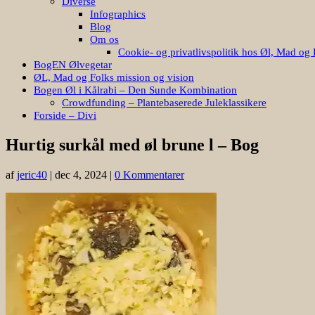
Diverse
Infographics
Blog
Om os
Cookie- og privatlivspolitik hos Øl, Mad og 
BogEN Ølvegetar
ØL, Mad og Folks mission og vision
Bogen Øl i Kålrabi – Den Sunde Kombination
Crowdfunding – Plantebaserede Juleklassikere
Forside – Divi
Hurtig surkål med øl brune l – Bog
af
jeric40
|
dec 4, 2024
|
0 Kommentarer