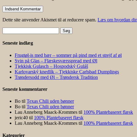
Dette site anvender Akismet til at reducere spam.
Læs om hvordan din
Søg
efter:
Seneste indlæg
Frugtøl-is med bær – sommer på pind med et strejf af øl
Svin på Glas – Flæskesværsspread med Øl
Tjekkisk Gulasch – Hospodský Guláš
Karlovarský knedlík – Tjekkiske Carlsbad Dumplings
Trøndersodd med Øl – Trøndersk Tradition
Seneste kommentarer
Bo
til
Texas Chili uden bønner
Bo
til
Texas Chili uden bønner
Lau Anneberg Maack-Krommes
til
100% Plantebaseret flæsk
jeric40
til
100% Plantebaseret flæsk
Lau Anneberg Maack-Krommes
til
100% Plantebaseret flæsk
Kategorier