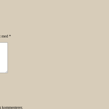
et med
*
eg kommenterer.