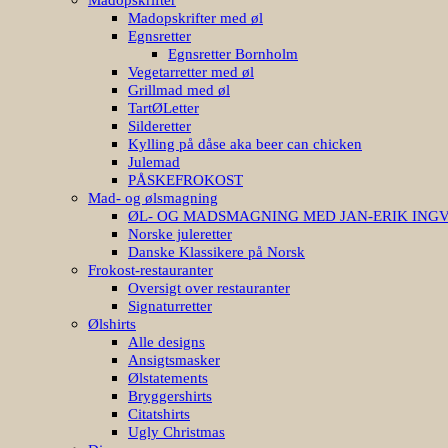
Madopskrifter med øl
Egnsretter
Egnsretter Bornholm
Vegetarretter med øl
Grillmad med øl
TartØLetter
Silderetter
Kylling på dåse aka beer can chicken
Julemad
PÅSKEFROKOST
Mad- og ølsmagning
ØL- OG MADSMAGNING MED JAN-ERIK ING
Norske juleretter
Danske Klassikere på Norsk
Frokost-restauranter
Oversigt over restauranter
Signaturretter
Ølshirts
Alle designs
Ansigtsmasker
Ølstatements
Bryggershirts
Citatshirts
Ugly Christmas