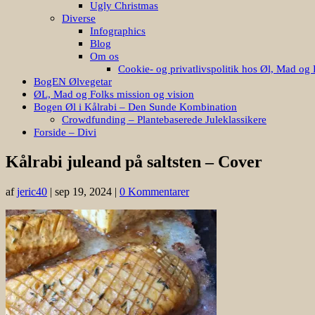
Ugly Christmas
Diverse
Infographics
Blog
Om os
Cookie- og privatlivspolitik hos Øl, Mad og 
BogEN Ølvegetar
ØL, Mad og Folks mission og vision
Bogen Øl i Kålrabi – Den Sunde Kombination
Crowdfunding – Plantebaserede Juleklassikere
Forside – Divi
Kålrabi juleand på saltsten – Cover
af
jeric40
|
sep 19, 2024
|
0 Kommentarer