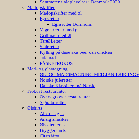
Sommerens øloplevelser i Danmark 2020
Madopskrifter
Madopskrifter med øl
Egnsretter
Egnsretter Bornholm
Vegetarretter med øl
Grillmad med øl
TartØLetter
Silderetter
Kylling på dåse aka beer can chicken
Julemad
PÅSKEFROKOST
Mad- og ølsmagning
ØL- OG MADSMAGNING MED JAN-ERIK ING
Norske juleretter
Danske Klassikere på Norsk
Frokost-restauranter
Oversigt over restauranter
Signaturretter
Ølshirts
Alle designs
Ansigtsmasker
Ølstatements
Bryggershirts
Citatshirts