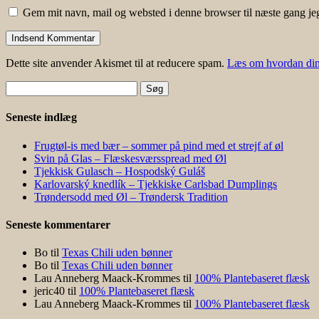
Gem mit navn, mail og websted i denne browser til næste gang j
Dette site anvender Akismet til at reducere spam.
Læs om hvordan din
Søg
efter:
Seneste indlæg
Frugtøl-is med bær – sommer på pind med et strejf af øl
Svin på Glas – Flæskesværsspread med Øl
Tjekkisk Gulasch – Hospodský Guláš
Karlovarský knedlík – Tjekkiske Carlsbad Dumplings
Trøndersodd med Øl – Trøndersk Tradition
Seneste kommentarer
Bo
til
Texas Chili uden bønner
Bo
til
Texas Chili uden bønner
Lau Anneberg Maack-Krommes
til
100% Plantebaseret flæsk
jeric40
til
100% Plantebaseret flæsk
Lau Anneberg Maack-Krommes
til
100% Plantebaseret flæsk