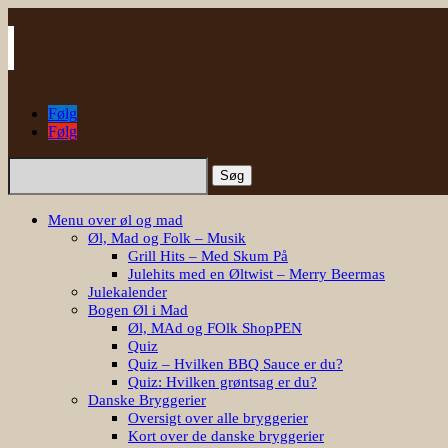
Følg
Følg
Søg
efter:
Menu over øl og mad
Øl, Mad og Folk – Musik
Grill Hits – Med Skum På
Julehits med en Øltwist – Merry Beermas
Julekalender
Bogen Øl i Mad
Øl, MAd og FOlk ShopPEN
Quiz
Quiz – Hvilken BBQ Sauce er du?
Quiz: Hvilken grøntsag er du?
Danske Bryggerier
Oversigt over alle bryggerier
Kort over de danske bryggerier