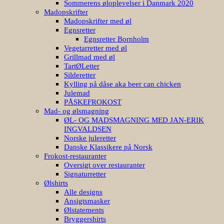
Sommerens øloplevelser i Danmark 2020
Madopskrifter
Madopskrifter med øl
Egnsretter
Egnsretter Bornholm
Vegetarretter med øl
Grillmad med øl
TartØLetter
Silderetter
Kylling på dåse aka beer can chicken
Julemad
PÅSKEFROKOST
Mad- og ølsmagning
ØL- OG MADSMAGNING MED JAN-ERIK
INGVALDSEN
Norske juleretter
Danske Klassikere på Norsk
Frokost-restauranter
Oversigt over restauranter
Signaturretter
Ølshirts
Alle designs
Ansigtsmasker
Ølstatements
Bryggershirts