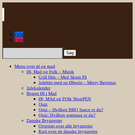
Følg
Følg
Søg
efter:
Menu over øl og mad
Øl, Mad og Folk – Musik
Grill Hits – Med Skum På
Julehits med en Øltwist – Merry Beermas
Julekalender
Bogen Øl i Mad
Øl, MAd og FOlk ShopPEN
Quiz
Quiz – Hvilken BBQ Sauce er du?
Quiz: Hvilken grøntsag er du?
Danske Bryggerier
Oversigt over alle bryggerier
Kort over de danske bryggerier