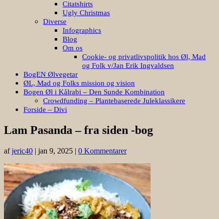
Citatshirts
Ugly Christmas
Diverse
Infographics
Blog
Om os
Cookie- og privatlivspolitik hos Øl, Mad
og Folk v/Jan Erik Ingvaldsen
BogEN Ølvegetar
ØL, Mad og Folks mission og vision
Bogen Øl i Kålrabi – Den Sunde Kombination
Crowdfunding – Plantebaserede Juleklassikere
Forside – Divi
Lam Pasanda – fra siden -bog
af
jeric40
|
jan 9, 2025
|
0 Kommentarer