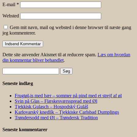
E-mail
*
Websted
Gem mit navn, mail og websted i denne browser til næste gang
jeg kommenterer.
Dette site anvender Akismet til at reducere spam.
Læs om hvordan
din kommentar bliver behandlet
.
Søg
efter:
Seneste indlæg
Frugtøl-is med bær – sommer på pind med et strejf af øl
Svin på Glas – Flæskesværsspread med Øl
Tjekkisk Gulasch – Hospodský Guláš
Karlovarský knedlík – Tjekkiske Carlsbad Dumplings
Trøndersodd med Øl – Trøndersk Tradition
Seneste kommentarer