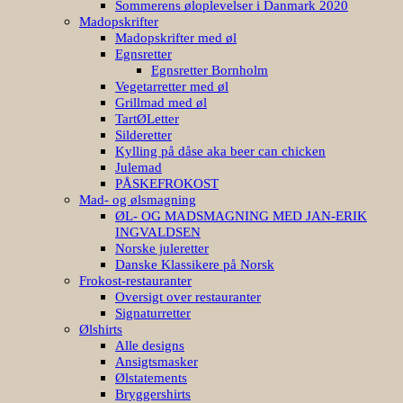
Sommerens øloplevelser i Danmark 2020
Madopskrifter
Madopskrifter med øl
Egnsretter
Egnsretter Bornholm
Vegetarretter med øl
Grillmad med øl
TartØLetter
Silderetter
Kylling på dåse aka beer can chicken
Julemad
PÅSKEFROKOST
Mad- og ølsmagning
ØL- OG MADSMAGNING MED JAN-ERIK
INGVALDSEN
Norske juleretter
Danske Klassikere på Norsk
Frokost-restauranter
Oversigt over restauranter
Signaturretter
Ølshirts
Alle designs
Ansigtsmasker
Ølstatements
Bryggershirts