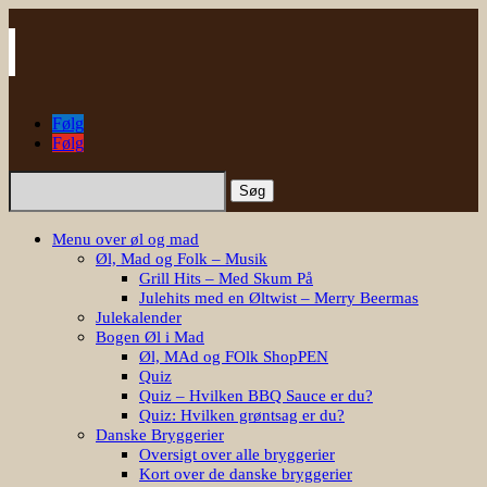
Følg
Følg
Søg
efter:
Menu over øl og mad
Øl, Mad og Folk – Musik
Grill Hits – Med Skum På
Julehits med en Øltwist – Merry Beermas
Julekalender
Bogen Øl i Mad
Øl, MAd og FOlk ShopPEN
Quiz
Quiz – Hvilken BBQ Sauce er du?
Quiz: Hvilken grøntsag er du?
Danske Bryggerier
Oversigt over alle bryggerier
Kort over de danske bryggerier