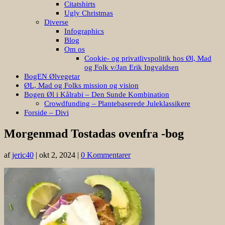
Citatshirts
Ugly Christmas
Diverse
Infographics
Blog
Om os
Cookie- og privatlivspolitik hos Øl, Mad
og Folk v/Jan Erik Ingvaldsen
BogEN Ølvegetar
ØL, Mad og Folks mission og vision
Bogen Øl i Kålrabi – Den Sunde Kombination
Crowdfunding – Plantebaserede Juleklassikere
Forside – Divi
Morgenmad Tostadas ovenfra -bog
af
jeric40
|
okt 2, 2024
|
0 Kommentarer