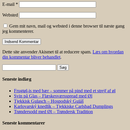
E-mail
*
Websted
Gem mit navn, mail og websted i denne browser til næste gang
jeg kommenterer.
Dette site anvender Akismet til at reducere spam.
Læs om hvordan
din kommentar bliver behandlet
.
Søg
efter:
Seneste indlæg
Frugtøl-is med bær – sommer på pind med et strejf af øl
Svin på Glas – Flæskesværsspread med Øl
Tjekkisk Gulasch – Hospodský Guláš
Karlovarský knedlík – Tjekkiske Carlsbad Dumplings
Trøndersodd med Øl – Trøndersk Tradition
Seneste kommentarer