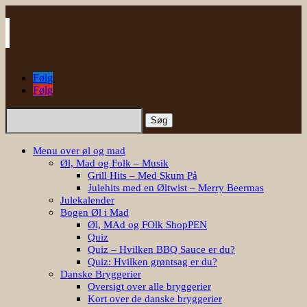
Følg
Følg
Søg
efter:
Menu over øl og mad
Øl, Mad og Folk – Musik
Grill Hits – Med Skum På
Julehits med en Øltwist – Merry Beermas
Julekalender
Bogen Øl i Mad
Øl, MAd og FOlk ShopPEN
Quiz
Quiz – Hvilken BBQ Sauce er du?
Quiz: Hvilken grøntsag er du?
Danske Bryggerier
Oversigt over alle bryggerier
Kort over de danske bryggerier