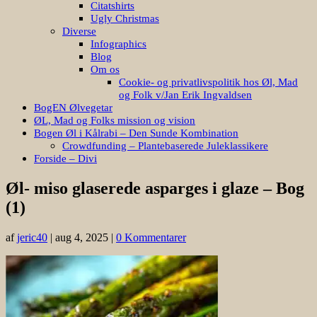
Citatshirts
Ugly Christmas
Diverse
Infographics
Blog
Om os
Cookie- og privatlivspolitik hos Øl, Mad
og Folk v/Jan Erik Ingvaldsen
BogEN Ølvegetar
ØL, Mad og Folks mission og vision
Bogen Øl i Kålrabi – Den Sunde Kombination
Crowdfunding – Plantebaserede Juleklassikere
Forside – Divi
Øl- miso glaserede asparges i glaze – Bog
(1)
af
jeric40
|
aug 4, 2025
|
0 Kommentarer