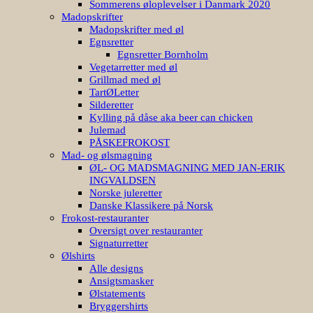
Sommerens øloplevelser i Danmark 2020
Madopskrifter
Madopskrifter med øl
Egnsretter
Egnsretter Bornholm
Vegetarretter med øl
Grillmad med øl
TartØLetter
Silderetter
Kylling på dåse aka beer can chicken
Julemad
PÅSKEFROKOST
Mad- og ølsmagning
ØL- OG MADSMAGNING MED JAN-ERIK
INGVALDSEN
Norske juleretter
Danske Klassikere på Norsk
Frokost-restauranter
Oversigt over restauranter
Signaturretter
Ølshirts
Alle designs
Ansigtsmasker
Ølstatements
Bryggershirts