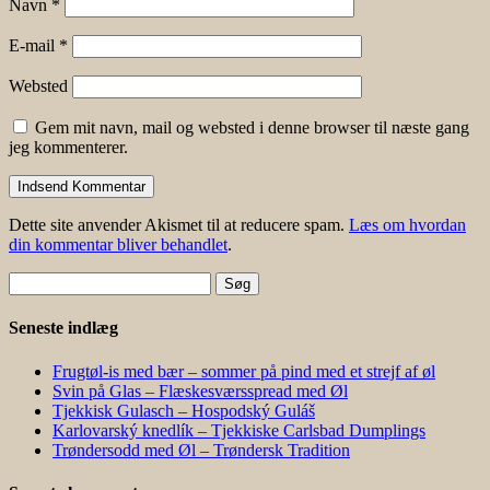
Navn
*
E-mail
*
Websted
Gem mit navn, mail og websted i denne browser til næste gang
jeg kommenterer.
Dette site anvender Akismet til at reducere spam.
Læs om hvordan
din kommentar bliver behandlet
.
Søg
efter:
Seneste indlæg
Frugtøl-is med bær – sommer på pind med et strejf af øl
Svin på Glas – Flæskesværsspread med Øl
Tjekkisk Gulasch – Hospodský Guláš
Karlovarský knedlík – Tjekkiske Carlsbad Dumplings
Trøndersodd med Øl – Trøndersk Tradition