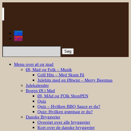
Følg
Følg
Søg
efter:
Menu over øl og mad
Øl, Mad og Folk – Musik
Grill Hits – Med Skum På
Julehits med en Øltwist – Merry Beermas
Julekalender
Bogen Øl i Mad
Øl, MAd og FOlk ShopPEN
Quiz
Quiz – Hvilken BBQ Sauce er du?
Quiz: Hvilken grøntsag er du?
Danske Bryggerier
Oversigt over alle bryggerier
Kort over de danske bryggerier