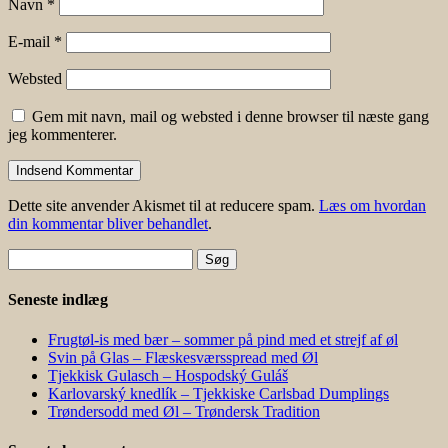
Navn
*
E-mail
*
Websted
Gem mit navn, mail og websted i denne browser til næste gang
jeg kommenterer.
Dette site anvender Akismet til at reducere spam.
Læs om hvordan
din kommentar bliver behandlet
.
Søg
efter:
Seneste indlæg
Frugtøl-is med bær – sommer på pind med et strejf af øl
Svin på Glas – Flæskesværsspread med Øl
Tjekkisk Gulasch – Hospodský Guláš
Karlovarský knedlík – Tjekkiske Carlsbad Dumplings
Trøndersodd med Øl – Trøndersk Tradition