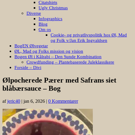
Citatshirts
Ugly Christmas
Diverse
Infographics
Blog
Om os
Cookie- og privatlivspolitik hos Øl, Mad
og Folk v/Jan Erik Ingvaldsen
BogEN Ølvegetar
ØL, Mad og Folks mission og vision
Bogen Øl i Kålrabi – Den Sunde Kombination
Crowdfunding – Plantebaserede Juleklassikere
Forside – Divi
Ølpocherede Pærer med Safrans siet
blåbærsauce – Bog
af
jeric40
|
jan 6, 2026
|
0 Kommentarer