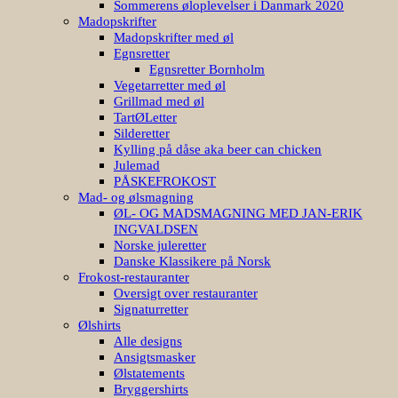
Sommerens øloplevelser i Danmark 2020
Madopskrifter
Madopskrifter med øl
Egnsretter
Egnsretter Bornholm
Vegetarretter med øl
Grillmad med øl
TartØLetter
Silderetter
Kylling på dåse aka beer can chicken
Julemad
PÅSKEFROKOST
Mad- og ølsmagning
ØL- OG MADSMAGNING MED JAN-ERIK
INGVALDSEN
Norske juleretter
Danske Klassikere på Norsk
Frokost-restauranter
Oversigt over restauranter
Signaturretter
Ølshirts
Alle designs
Ansigtsmasker
Ølstatements
Bryggershirts