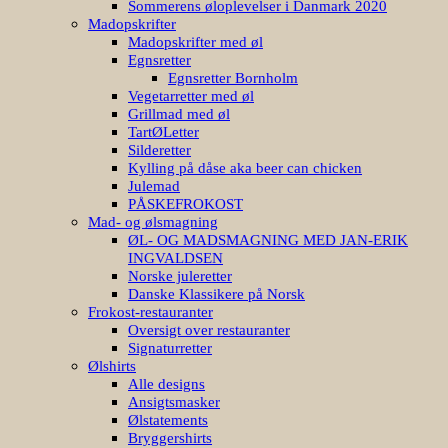
Sommerens øloplevelser i Danmark 2020
Madopskrifter
Madopskrifter med øl
Egnsretter
Egnsretter Bornholm
Vegetarretter med øl
Grillmad med øl
TartØLetter
Silderetter
Kylling på dåse aka beer can chicken
Julemad
PÅSKEFROKOST
Mad- og ølsmagning
ØL- OG MADSMAGNING MED JAN-ERIK
INGVALDSEN
Norske juleretter
Danske Klassikere på Norsk
Frokost-restauranter
Oversigt over restauranter
Signaturretter
Ølshirts
Alle designs
Ansigtsmasker
Ølstatements
Bryggershirts