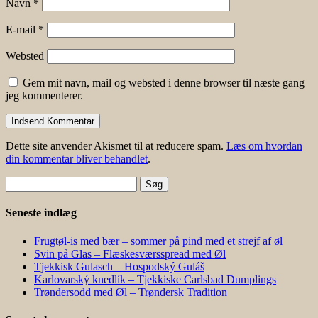
Navn
*
E-mail
*
Websted
Gem mit navn, mail og websted i denne browser til næste gang
jeg kommenterer.
Dette site anvender Akismet til at reducere spam.
Læs om hvordan
din kommentar bliver behandlet
.
Søg
efter:
Seneste indlæg
Frugtøl-is med bær – sommer på pind med et strejf af øl
Svin på Glas – Flæskesværsspread med Øl
Tjekkisk Gulasch – Hospodský Guláš
Karlovarský knedlík – Tjekkiske Carlsbad Dumplings
Trøndersodd med Øl – Trøndersk Tradition