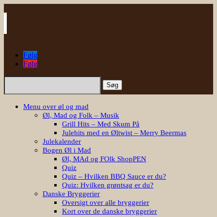
Følg
Følg
Søg
efter:
Menu over øl og mad
Øl, Mad og Folk – Musik
Grill Hits – Med Skum På
Julehits med en Øltwist – Merry Beermas
Julekalender
Bogen Øl i Mad
Øl, MAd og FOlk ShopPEN
Quiz
Quiz – Hvilken BBQ Sauce er du?
Quiz: Hvilken grøntsag er du?
Danske Bryggerier
Oversigt over alle bryggerier
Kort over de danske bryggerier