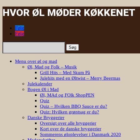
HVOR ØL MØDER KØKKENET
Følg
Følg
Søg
efter:
Menu over øl og mad
Øl, Mad og Folk – Musik
Grill Hits – Med Skum På
Julehits med en Øltwist – Merry Beermas
Julekalender
Bogen Øl i Mad
Øl, MAd og FOlk ShopPEN
Quiz
Quiz – Hvilken BBQ Sauce er du?
Quiz: Hvilken grøntsag er du?
Danske Bryggerier
Oversigt over alle bryggerier
Kort over de danske bryggerier
Sommerens øloplevelser i Danmark 2020
Madopskrifter