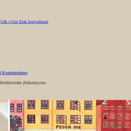
Folk v/Jan Erik Ingvaldsen
0 Kommentarer
øbenhavnske frokostscene.