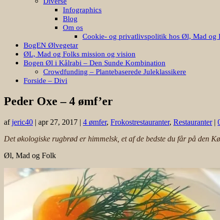
Diverse
Infographics
Blog
Om os
Cookie- og privatlivspolitik hos Øl, Mad og 
BogEN Ølvegetar
ØL, Mad og Folks mission og vision
Bogen Øl i Kålrabi – Den Sunde Kombination
Crowdfunding – Plantebaserede Juleklassikere
Forside – Divi
Peder Oxe – 4 ømf’er
af
jeric40
|
apr 27, 2017
|
4 ømfer
,
Frokostrestauranter
,
Restauranter
|
Det økologiske rugbrød er himmelsk, et af de bedste du får på den K
Øl, Mad og Folk