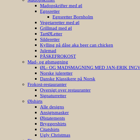
Madopskrifter med øl
Egnsretter
Egnsretter Bornholm
Vegetarretter med øl
Grillmad med øl
TartØLetter
Silderetter
Kylling på dåse aka beer can chicken
Julemad
PÅSKEFROKOST
Mad- og ølsmagning
ØL- OG MADSMAGNING MED JAN-ERIK ING
Norske juleretter
Danske Klassikere på Norsk
Frokost-restauranter
Oversigt over restauranter
Signaturretter
Ølshirts
Alle designs
Ansigtsmasker
Ølstatements
Bryggershirts
Citatshirts
Ugly Christmas