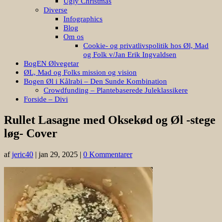
Ugly Christmas
Diverse
Infographics
Blog
Om os
Cookie- og privatlivspolitik hos Øl, Mad
og Folk v/Jan Erik Ingvaldsen
BogEN Ølvegetar
ØL, Mad og Folks mission og vision
Bogen Øl i Kålrabi – Den Sunde Kombination
Crowdfunding – Plantebaserede Juleklassikere
Forside – Divi
Rullet Lasagne med Oksekød og Øl -stege
løg- Cover
af
jeric40
|
jan 29, 2025
|
0 Kommentarer