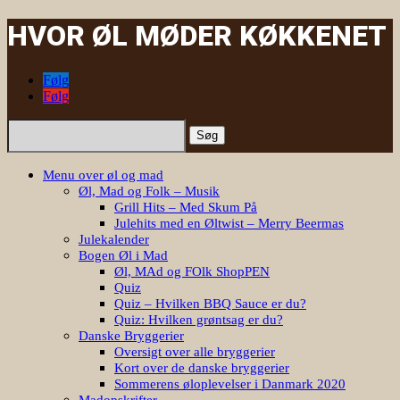
HVOR ØL MØDER KØKKENET
Følg
Følg
Søg
efter:
Menu over øl og mad
Øl, Mad og Folk – Musik
Grill Hits – Med Skum På
Julehits med en Øltwist – Merry Beermas
Julekalender
Bogen Øl i Mad
Øl, MAd og FOlk ShopPEN
Quiz
Quiz – Hvilken BBQ Sauce er du?
Quiz: Hvilken grøntsag er du?
Danske Bryggerier
Oversigt over alle bryggerier
Kort over de danske bryggerier
Sommerens øloplevelser i Danmark 2020
Madopskrifter