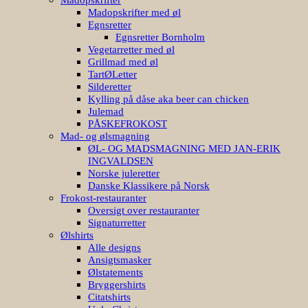
Madopskrifter med øl
Egnsretter
Egnsretter Bornholm
Vegetarretter med øl
Grillmad med øl
TartØLetter
Silderetter
Kylling på dåse aka beer can chicken
Julemad
PÅSKEFROKOST
Mad- og ølsmagning
ØL- OG MADSMAGNING MED JAN-ERIK
INGVALDSEN
Norske juleretter
Danske Klassikere på Norsk
Frokost-restauranter
Oversigt over restauranter
Signaturretter
Ølshirts
Alle designs
Ansigtsmasker
Ølstatements
Bryggershirts
Citatshirts