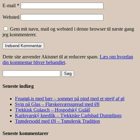
E-mail
*
Websted
Gem mit navn, mail og websted i denne browser til næste gang
jeg kommenterer.
Dette site anvender Akismet til at reducere spam.
Læs om hvordan
din kommentar bliver behandlet
.
Søg
efter:
Seneste indlæg
Frugtøl-is med bær – sommer på pind med et strejf af øl
Svin på Glas – Flæskesværsspread med Øl
Tjekkisk Gulasch – Hospodský Guláš
Karlovarský knedlík – Tjekkiske Carlsbad Dumplings
Trøndersodd med Øl – Trøndersk Tradition
Seneste kommentarer