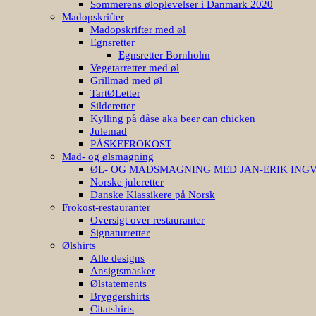
Sommerens øloplevelser i Danmark 2020
Madopskrifter
Madopskrifter med øl
Egnsretter
Egnsretter Bornholm
Vegetarretter med øl
Grillmad med øl
TartØLetter
Silderetter
Kylling på dåse aka beer can chicken
Julemad
PÅSKEFROKOST
Mad- og ølsmagning
ØL- OG MADSMAGNING MED JAN-ERIK ING
Norske juleretter
Danske Klassikere på Norsk
Frokost-restauranter
Oversigt over restauranter
Signaturretter
Ølshirts
Alle designs
Ansigtsmasker
Ølstatements
Bryggershirts
Citatshirts