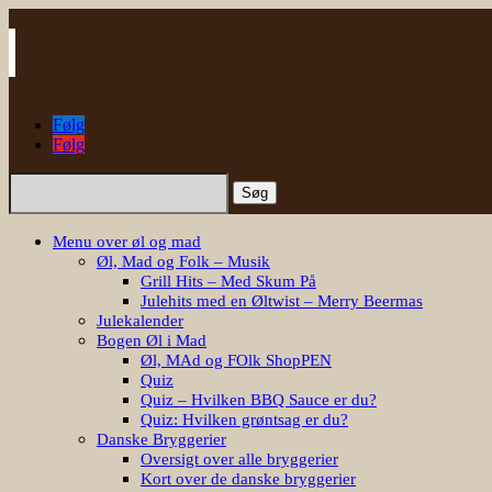
Følg
Følg
Søg
efter:
Menu over øl og mad
Øl, Mad og Folk – Musik
Grill Hits – Med Skum På
Julehits med en Øltwist – Merry Beermas
Julekalender
Bogen Øl i Mad
Øl, MAd og FOlk ShopPEN
Quiz
Quiz – Hvilken BBQ Sauce er du?
Quiz: Hvilken grøntsag er du?
Danske Bryggerier
Oversigt over alle bryggerier
Kort over de danske bryggerier