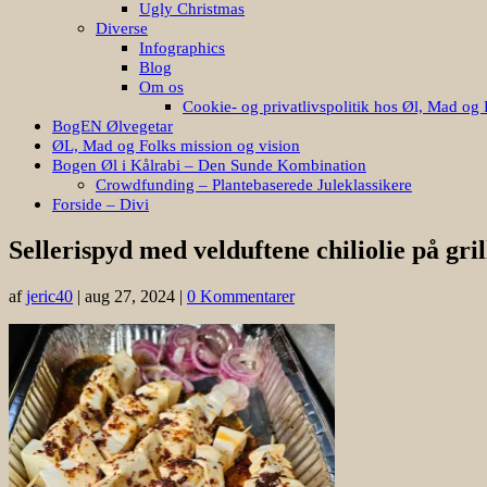
Ugly Christmas
Diverse
Infographics
Blog
Om os
Cookie- og privatlivspolitik hos Øl, Mad og 
BogEN Ølvegetar
ØL, Mad og Folks mission og vision
Bogen Øl i Kålrabi – Den Sunde Kombination
Crowdfunding – Plantebaserede Juleklassikere
Forside – Divi
Sellerispyd med velduftene chiliolie på gril
af
jeric40
|
aug 27, 2024
|
0 Kommentarer