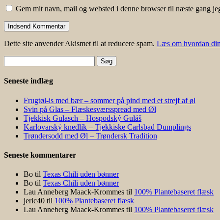
Gem mit navn, mail og websted i denne browser til næste gang j
Dette site anvender Akismet til at reducere spam.
Læs om hvordan din
Søg
efter:
Seneste indlæg
Frugtøl-is med bær – sommer på pind med et strejf af øl
Svin på Glas – Flæskesværsspread med Øl
Tjekkisk Gulasch – Hospodský Guláš
Karlovarský knedlík – Tjekkiske Carlsbad Dumplings
Trøndersodd med Øl – Trøndersk Tradition
Seneste kommentarer
Bo
til
Texas Chili uden bønner
Bo
til
Texas Chili uden bønner
Lau Anneberg Maack-Krommes
til
100% Plantebaseret flæsk
jeric40
til
100% Plantebaseret flæsk
Lau Anneberg Maack-Krommes
til
100% Plantebaseret flæsk