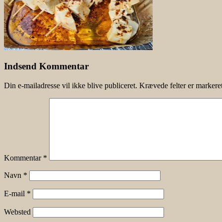
Indsend Kommentar
Din e-mailadresse vil ikke blive publiceret.
Krævede felter er marker
Kommentar
*
Navn
*
E-mail
*
Websted