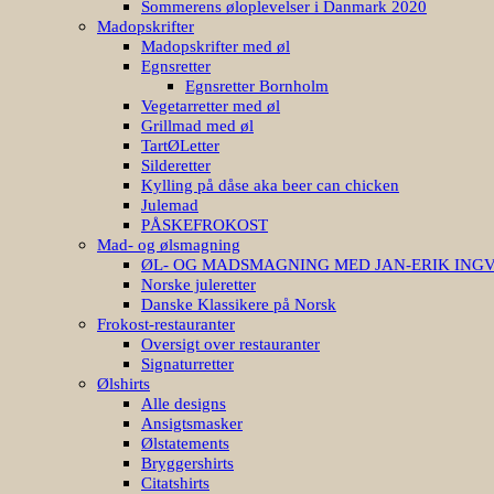
Sommerens øloplevelser i Danmark 2020
Madopskrifter
Madopskrifter med øl
Egnsretter
Egnsretter Bornholm
Vegetarretter med øl
Grillmad med øl
TartØLetter
Silderetter
Kylling på dåse aka beer can chicken
Julemad
PÅSKEFROKOST
Mad- og ølsmagning
ØL- OG MADSMAGNING MED JAN-ERIK ING
Norske juleretter
Danske Klassikere på Norsk
Frokost-restauranter
Oversigt over restauranter
Signaturretter
Ølshirts
Alle designs
Ansigtsmasker
Ølstatements
Bryggershirts
Citatshirts