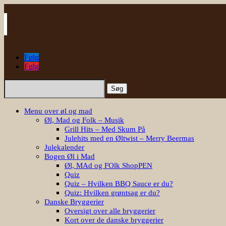
Følg
Følg
Søg
efter:
Menu over øl og mad
Øl, Mad og Folk – Musik
Grill Hits – Med Skum På
Julehits med en Øltwist – Merry Beermas
Julekalender
Bogen Øl i Mad
Øl, MAd og FOlk ShopPEN
Quiz
Quiz – Hvilken BBQ Sauce er du?
Quiz: Hvilken grøntsag er du?
Danske Bryggerier
Oversigt over alle bryggerier
Kort over de danske bryggerier