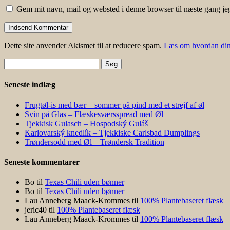
Gem mit navn, mail og websted i denne browser til næste gang j
Dette site anvender Akismet til at reducere spam.
Læs om hvordan din
Søg
efter:
Seneste indlæg
Frugtøl-is med bær – sommer på pind med et strejf af øl
Svin på Glas – Flæskesværsspread med Øl
Tjekkisk Gulasch – Hospodský Guláš
Karlovarský knedlík – Tjekkiske Carlsbad Dumplings
Trøndersodd med Øl – Trøndersk Tradition
Seneste kommentarer
Bo
til
Texas Chili uden bønner
Bo
til
Texas Chili uden bønner
Lau Anneberg Maack-Krommes
til
100% Plantebaseret flæsk
jeric40
til
100% Plantebaseret flæsk
Lau Anneberg Maack-Krommes
til
100% Plantebaseret flæsk