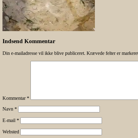
Indsend Kommentar
Din e-mailadresse vil ikke blive publiceret.
Krævede felter er marker
Kommentar
*
Navn
*
E-mail
*
Websted