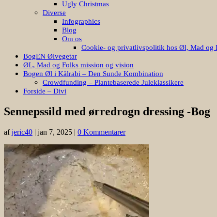
Ugly Christmas
Diverse
Infographics
Blog
Om os
Cookie- og privatlivspolitik hos Øl, Mad og 
BogEN Ølvegetar
ØL, Mad og Folks mission og vision
Bogen Øl i Kålrabi – Den Sunde Kombination
Crowdfunding – Plantebaserede Juleklassikere
Forside – Divi
Sennepssild med ørredrogn dressing -Bog
af
jeric40
|
jan 7, 2025
|
0 Kommentarer