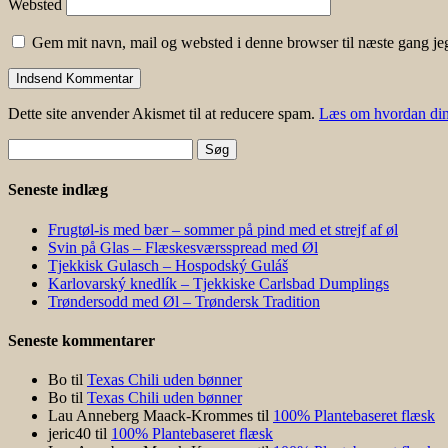
Websted
Gem mit navn, mail og websted i denne browser til næste gang j
Dette site anvender Akismet til at reducere spam.
Læs om hvordan din
Søg
efter:
Seneste indlæg
Frugtøl-is med bær – sommer på pind med et strejf af øl
Svin på Glas – Flæskesværsspread med Øl
Tjekkisk Gulasch – Hospodský Guláš
Karlovarský knedlík – Tjekkiske Carlsbad Dumplings
Trøndersodd med Øl – Trøndersk Tradition
Seneste kommentarer
Bo
til
Texas Chili uden bønner
Bo
til
Texas Chili uden bønner
Lau Anneberg Maack-Krommes
til
100% Plantebaseret flæsk
jeric40
til
100% Plantebaseret flæsk