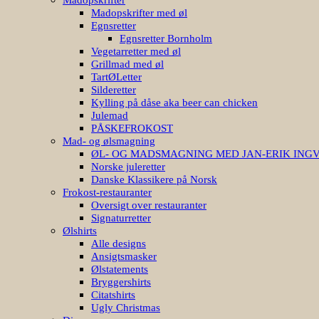
Madopskrifter med øl
Egnsretter
Egnsretter Bornholm
Vegetarretter med øl
Grillmad med øl
TartØLetter
Silderetter
Kylling på dåse aka beer can chicken
Julemad
PÅSKEFROKOST
Mad- og ølsmagning
ØL- OG MADSMAGNING MED JAN-ERIK ING
Norske juleretter
Danske Klassikere på Norsk
Frokost-restauranter
Oversigt over restauranter
Signaturretter
Ølshirts
Alle designs
Ansigtsmasker
Ølstatements
Bryggershirts
Citatshirts
Ugly Christmas