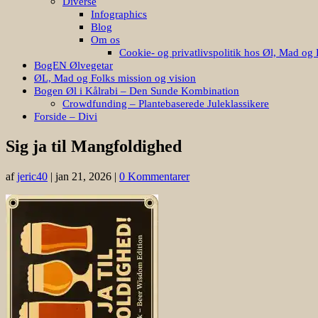
Diverse
Infographics
Blog
Om os
Cookie- og privatlivspolitik hos Øl, Mad og 
BogEN Ølvegetar
ØL, Mad og Folks mission og vision
Bogen Øl i Kålrabi – Den Sunde Kombination
Crowdfunding – Plantebaserede Juleklassikere
Forside – Divi
Sig ja til Mangfoldighed
af
jeric40
|
jan 21, 2026
|
0 Kommentarer