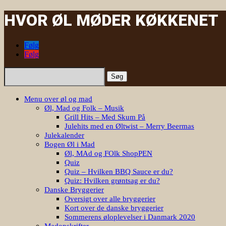
HVOR ØL MØDER KØKKENET
Følg
Følg
Søg
efter:
Menu over øl og mad
Øl, Mad og Folk – Musik
Grill Hits – Med Skum På
Julehits med en Øltwist – Merry Beermas
Julekalender
Bogen Øl i Mad
Øl, MAd og FOlk ShopPEN
Quiz
Quiz – Hvilken BBQ Sauce er du?
Quiz: Hvilken grøntsag er du?
Danske Bryggerier
Oversigt over alle bryggerier
Kort over de danske bryggerier
Sommerens øloplevelser i Danmark 2020
Madopskrifter