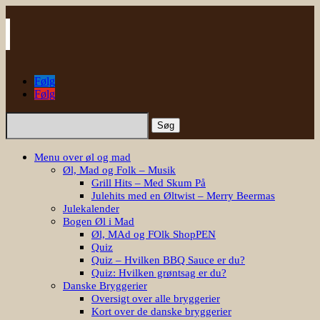
Følg
Følg
Søg
efter:
Menu over øl og mad
Øl, Mad og Folk – Musik
Grill Hits – Med Skum På
Julehits med en Øltwist – Merry Beermas
Julekalender
Bogen Øl i Mad
Øl, MAd og FOlk ShopPEN
Quiz
Quiz – Hvilken BBQ Sauce er du?
Quiz: Hvilken grøntsag er du?
Danske Bryggerier
Oversigt over alle bryggerier
Kort over de danske bryggerier