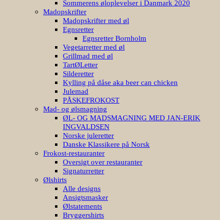
Sommerens øloplevelser i Danmark 2020
Madopskrifter
Madopskrifter med øl
Egnsretter
Egnsretter Bornholm
Vegetarretter med øl
Grillmad med øl
TartØLetter
Silderetter
Kylling på dåse aka beer can chicken
Julemad
PÅSKEFROKOST
Mad- og ølsmagning
ØL- OG MADSMAGNING MED JAN-ERIK
INGVALDSEN
Norske juleretter
Danske Klassikere på Norsk
Frokost-restauranter
Oversigt over restauranter
Signaturretter
Ølshirts
Alle designs
Ansigtsmasker
Ølstatements
Bryggershirts