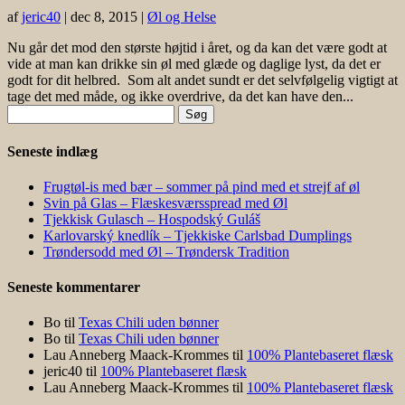
af
jeric40
|
dec 8, 2015
|
Øl og Helse
Nu går det mod den største højtid i året, og da kan det være godt at
vide at man kan drikke sin øl med glæde og daglige lyst, da det er
godt for dit helbred. Som alt andet sundt er det selvfølgelig vigtigt at
tage det med måde, og ikke overdrive, da det kan have den...
Søg
efter:
Seneste indlæg
Frugtøl-is med bær – sommer på pind med et strejf af øl
Svin på Glas – Flæskesværsspread med Øl
Tjekkisk Gulasch – Hospodský Guláš
Karlovarský knedlík – Tjekkiske Carlsbad Dumplings
Trøndersodd med Øl – Trøndersk Tradition
Seneste kommentarer
Bo
til
Texas Chili uden bønner
Bo
til
Texas Chili uden bønner
Lau Anneberg Maack-Krommes
til
100% Plantebaseret flæsk
jeric40
til
100% Plantebaseret flæsk
Lau Anneberg Maack-Krommes
til
100% Plantebaseret flæsk