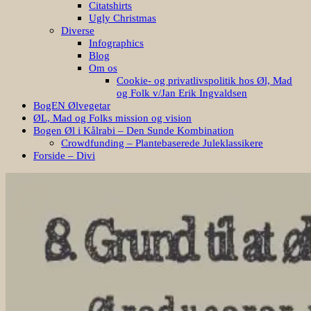
Citatshirts
Ugly Christmas
Diverse
Infographics
Blog
Om os
Cookie- og privatlivspolitik hos Øl, Mad
og Folk v/Jan Erik Ingvaldsen
BogEN Ølvegetar
ØL, Mad og Folks mission og vision
Bogen Øl i Kålrabi – Den Sunde Kombination
Crowdfunding – Plantebaserede Juleklassikere
Forside – Divi