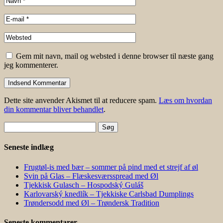
Gem mit navn, mail og websted i denne browser til næste gang
jeg kommenterer.
Dette site anvender Akismet til at reducere spam.
Læs om hvordan
din kommentar bliver behandlet
.
Søg
efter:
Seneste indlæg
Frugtøl-is med bær – sommer på pind med et strejf af øl
Svin på Glas – Flæskesværsspread med Øl
Tjekkisk Gulasch – Hospodský Guláš
Karlovarský knedlík – Tjekkiske Carlsbad Dumplings
Trøndersodd med Øl – Trøndersk Tradition
Seneste kommentarer