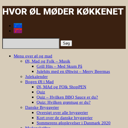
HVOR ØL MØDER KØKKENET
Følg
Følg
Søg
efter:
Menu over øl og mad
Øl, Mad og Folk – Musik
Grill Hits – Med Skum På
Julehits med en Øltwist – Merry Beermas
Julekalender
Bogen Øl i Mad
Øl, MAd og FOlk ShopPEN
Quiz
Quiz – Hvilken BBQ Sauce er du?
Quiz: Hvilken grøntsag er du?
Danske Bryggerier
Oversigt over alle bryggerier
Kort over de danske bryggerier
Sommerens øloplevelser i Danmark 2020
Madopskrifter