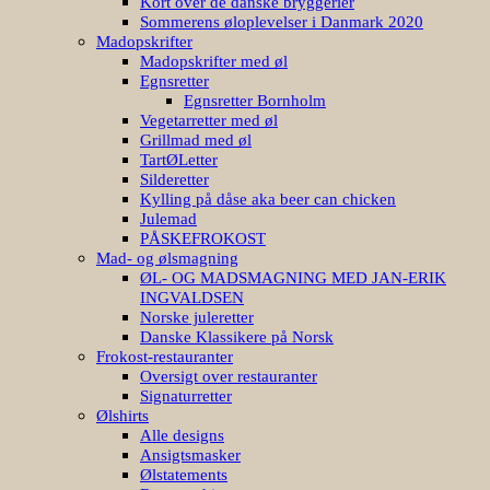
Kort over de danske bryggerier
Sommerens øloplevelser i Danmark 2020
Madopskrifter
Madopskrifter med øl
Egnsretter
Egnsretter Bornholm
Vegetarretter med øl
Grillmad med øl
TartØLetter
Silderetter
Kylling på dåse aka beer can chicken
Julemad
PÅSKEFROKOST
Mad- og ølsmagning
ØL- OG MADSMAGNING MED JAN-ERIK
INGVALDSEN
Norske juleretter
Danske Klassikere på Norsk
Frokost-restauranter
Oversigt over restauranter
Signaturretter
Ølshirts
Alle designs
Ansigtsmasker
Ølstatements