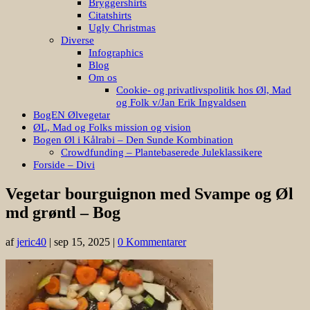
Bryggershirts
Citatshirts
Ugly Christmas
Diverse
Infographics
Blog
Om os
Cookie- og privatlivspolitik hos Øl, Mad
og Folk v/Jan Erik Ingvaldsen
BogEN Ølvegetar
ØL, Mad og Folks mission og vision
Bogen Øl i Kålrabi – Den Sunde Kombination
Crowdfunding – Plantebaserede Juleklassikere
Forside – Divi
Vegetar bourguignon med Svampe og Øl
md grøntl – Bog
af
jeric40
|
sep 15, 2025
|
0 Kommentarer