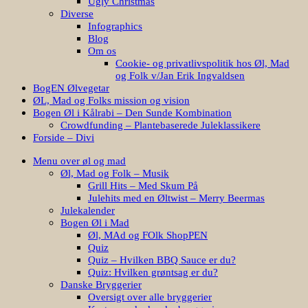
Ugly Christmas
Diverse
Infographics
Blog
Om os
Cookie- og privatlivspolitik hos Øl, Mad
og Folk v/Jan Erik Ingvaldsen
BogEN Ølvegetar
ØL, Mad og Folks mission og vision
Bogen Øl i Kålrabi – Den Sunde Kombination
Crowdfunding – Plantebaserede Juleklassikere
Forside – Divi
Menu over øl og mad
Øl, Mad og Folk – Musik
Grill Hits – Med Skum På
Julehits med en Øltwist – Merry Beermas
Julekalender
Bogen Øl i Mad
Øl, MAd og FOlk ShopPEN
Quiz
Quiz – Hvilken BBQ Sauce er du?
Quiz: Hvilken grøntsag er du?
Danske Bryggerier
Oversigt over alle bryggerier