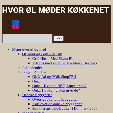
HVOR ØL MØDER KØKKENET
Følg
Følg
Søg
efter:
Menu over øl og mad
Øl, Mad og Folk – Musik
Grill Hits – Med Skum På
Julehits med en Øltwist – Merry Beermas
Julekalender
Bogen Øl i Mad
Øl, MAd og FOlk ShopPEN
Quiz
Quiz – Hvilken BBQ Sauce er du?
Quiz: Hvilken grøntsag er du?
Danske Bryggerier
Oversigt over alle bryggerier
Kort over de danske bryggerier
Sommerens øloplevelser i Danmark 2020
Madopskrifter