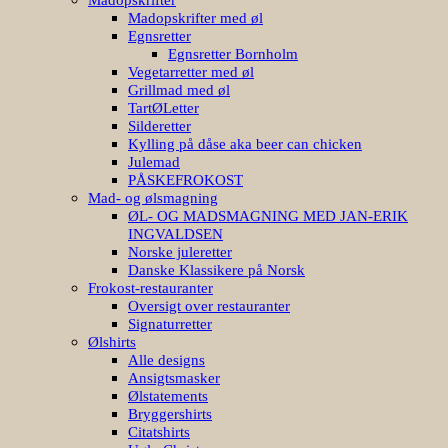
Madopskrifter med øl
Egnsretter
Egnsretter Bornholm
Vegetarretter med øl
Grillmad med øl
TartØLetter
Silderetter
Kylling på dåse aka beer can chicken
Julemad
PÅSKEFROKOST
Mad- og ølsmagning
ØL- OG MADSMAGNING MED JAN-ERIK
INGVALDSEN
Norske juleretter
Danske Klassikere på Norsk
Frokost-restauranter
Oversigt over restauranter
Signaturretter
Ølshirts
Alle designs
Ansigtsmasker
Ølstatements
Bryggershirts
Citatshirts