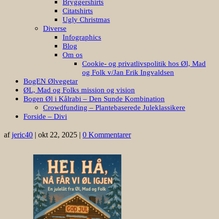
Bryggershirts
Citatshirts
Ugly Christmas
Diverse
Infographics
Blog
Om os
Cookie- og privatlivspolitik hos Øl, Mad
og Folk v/Jan Erik Ingvaldsen
BogEN Ølvegetar
ØL, Mad og Folks mission og vision
Bogen Øl i Kålrabi – Den Sunde Kombination
Crowdfunding – Plantebaserede Juleklassikere
Forside – Divi
af
jeric40
|
okt 22, 2025
|
0 Kommentarer