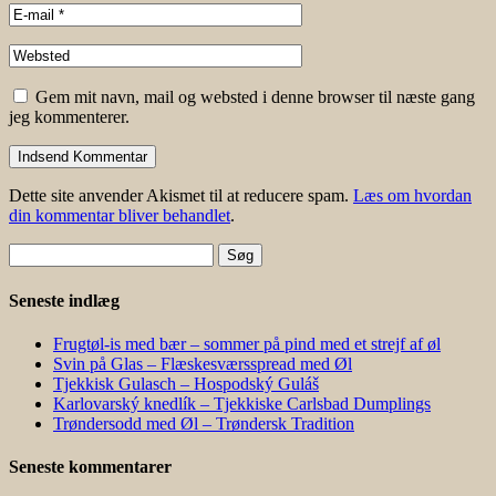
Gem mit navn, mail og websted i denne browser til næste gang
jeg kommenterer.
Dette site anvender Akismet til at reducere spam.
Læs om hvordan
din kommentar bliver behandlet
.
Søg
efter:
Seneste indlæg
Frugtøl-is med bær – sommer på pind med et strejf af øl
Svin på Glas – Flæskesværsspread med Øl
Tjekkisk Gulasch – Hospodský Guláš
Karlovarský knedlík – Tjekkiske Carlsbad Dumplings
Trøndersodd med Øl – Trøndersk Tradition
Seneste kommentarer