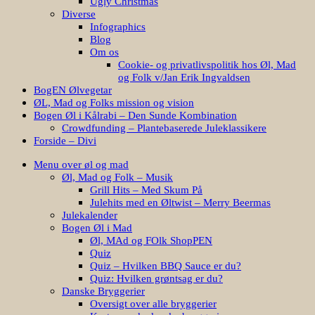
Ugly Christmas
Diverse
Infographics
Blog
Om os
Cookie- og privatlivspolitik hos Øl, Mad
og Folk v/Jan Erik Ingvaldsen
BogEN Ølvegetar
ØL, Mad og Folks mission og vision
Bogen Øl i Kålrabi – Den Sunde Kombination
Crowdfunding – Plantebaserede Juleklassikere
Forside – Divi
Menu over øl og mad
Øl, Mad og Folk – Musik
Grill Hits – Med Skum På
Julehits med en Øltwist – Merry Beermas
Julekalender
Bogen Øl i Mad
Øl, MAd og FOlk ShopPEN
Quiz
Quiz – Hvilken BBQ Sauce er du?
Quiz: Hvilken grøntsag er du?
Danske Bryggerier
Oversigt over alle bryggerier