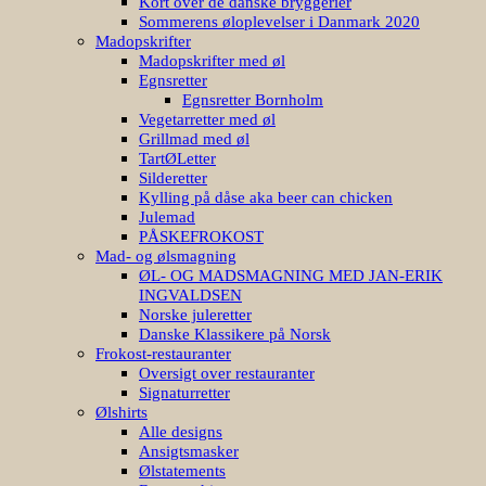
Kort over de danske bryggerier
Sommerens øloplevelser i Danmark 2020
Madopskrifter
Madopskrifter med øl
Egnsretter
Egnsretter Bornholm
Vegetarretter med øl
Grillmad med øl
TartØLetter
Silderetter
Kylling på dåse aka beer can chicken
Julemad
PÅSKEFROKOST
Mad- og ølsmagning
ØL- OG MADSMAGNING MED JAN-ERIK
INGVALDSEN
Norske juleretter
Danske Klassikere på Norsk
Frokost-restauranter
Oversigt over restauranter
Signaturretter
Ølshirts
Alle designs
Ansigtsmasker
Ølstatements