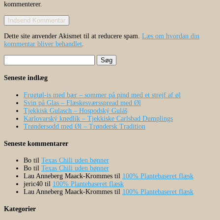
kommenterer.
Dette site anvender Akismet til at reducere spam.
Læs om hvordan din
kommentar bliver behandlet
.
Søg
efter:
Seneste indlæg
Frugtøl-is med bær – sommer på pind med et strejf af øl
Svin på Glas – Flæskesværsspread med Øl
Tjekkisk Gulasch – Hospodský Guláš
Karlovarský knedlík – Tjekkiske Carlsbad Dumplings
Trøndersodd med Øl – Trøndersk Tradition
Seneste kommentarer
Bo
til
Texas Chili uden bønner
Bo
til
Texas Chili uden bønner
Lau Anneberg Maack-Krommes
til
100% Plantebaseret flæsk
jeric40
til
100% Plantebaseret flæsk
Lau Anneberg Maack-Krommes
til
100% Plantebaseret flæsk
Kategorier