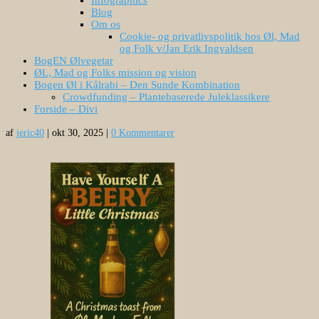
Blog
Om os
Cookie- og privatlivspolitik hos Øl, Mad
og Folk v/Jan Erik Ingvaldsen
BogEN Ølvegetar
ØL, Mad og Folks mission og vision
Bogen Øl i Kålrabi – Den Sunde Kombination
Crowdfunding – Plantebaserede Juleklassikere
Forside – Divi
af
jeric40
|
okt 30, 2025
|
0 Kommentarer