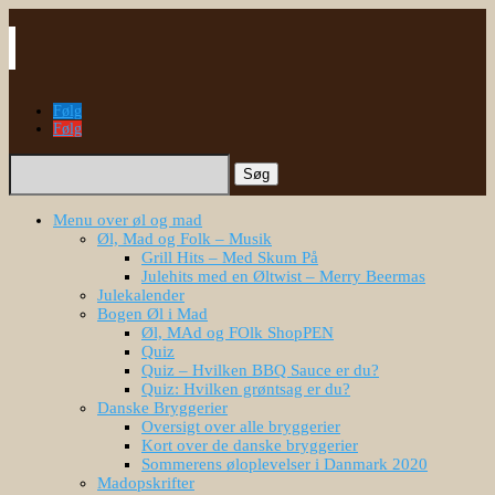
Følg
Følg
Søg
efter:
Menu over øl og mad
Øl, Mad og Folk – Musik
Grill Hits – Med Skum På
Julehits med en Øltwist – Merry Beermas
Julekalender
Bogen Øl i Mad
Øl, MAd og FOlk ShopPEN
Quiz
Quiz – Hvilken BBQ Sauce er du?
Quiz: Hvilken grøntsag er du?
Danske Bryggerier
Oversigt over alle bryggerier
Kort over de danske bryggerier
Sommerens øloplevelser i Danmark 2020
Madopskrifter