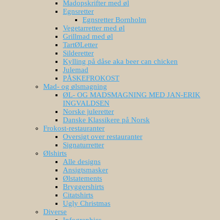
Madopskrifter med øl
Egnsretter
Egnsretter Bornholm
Vegetarretter med øl
Grillmad med øl
TartØLetter
Silderetter
Kylling på dåse aka beer can chicken
Julemad
PÅSKEFROKOST
Mad- og ølsmagning
ØL- OG MADSMAGNING MED JAN-ERIK
INGVALDSEN
Norske juleretter
Danske Klassikere på Norsk
Frokost-restauranter
Oversigt over restauranter
Signaturretter
Ølshirts
Alle designs
Ansigtsmasker
Ølstatements
Bryggershirts
Citatshirts
Ugly Christmas
Diverse
Infographics