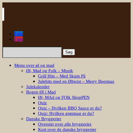
Følg
Følg
Søg
efter:
Menu over øl og mad
Øl, Mad og Folk – Musik
Grill Hits – Med Skum På
Julehits med en Øltwist – Merry Beermas
Julekalender
Bogen Øl i Mad
Øl, MAd og FOlk ShopPEN
Quiz
Quiz – Hvilken BBQ Sauce er du?
Quiz: Hvilken grøntsag er du?
Danske Bryggerier
Oversigt over alle bryggerier
Kort over de danske bryggerier