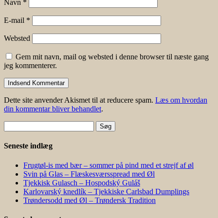
Navn
*
E-mail
*
Websted
Gem mit navn, mail og websted i denne browser til næste gang
jeg kommenterer.
Dette site anvender Akismet til at reducere spam.
Læs om hvordan
din kommentar bliver behandlet
.
Søg
efter:
Seneste indlæg
Frugtøl-is med bær – sommer på pind med et strejf af øl
Svin på Glas – Flæskesværsspread med Øl
Tjekkisk Gulasch – Hospodský Guláš
Karlovarský knedlík – Tjekkiske Carlsbad Dumplings
Trøndersodd med Øl – Trøndersk Tradition