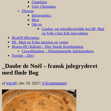
Citatshirts
Ugly Christmas
Diverse
Infographics
Blog
Om os
Cookie- og privatlivspolitik hos Øl, Mad
og Folk v/Jan Erik Ingvaldsen
BogEN Ølvegetar
ØL, Mad og Folks mission og vision
Bogen Øl i Kålrabi – Den Sunde Kombination
Crowdfunding – Plantebaserede Juleklassikere
Forside – Divi
_Daube de Noël – fransk julegryderet
med fløde Bog
af
jeric40
|
dec 18, 2025
|
0 Kommentarer