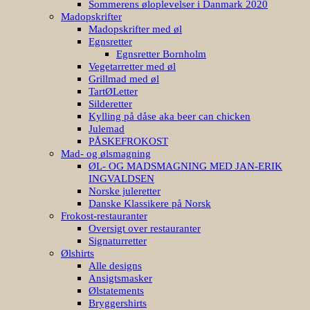
Sommerens øloplevelser i Danmark 2020
Madopskrifter
Madopskrifter med øl
Egnsretter
Egnsretter Bornholm
Vegetarretter med øl
Grillmad med øl
TartØLetter
Silderetter
Kylling på dåse aka beer can chicken
Julemad
PÅSKEFROKOST
Mad- og ølsmagning
ØL- OG MADSMAGNING MED JAN-ERIK
INGVALDSEN
Norske juleretter
Danske Klassikere på Norsk
Frokost-restauranter
Oversigt over restauranter
Signaturretter
Ølshirts
Alle designs
Ansigtsmasker
Ølstatements
Bryggershirts